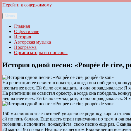
Перейти к содержимому
Меню
Ильменский фестиваль авторской песни
Главная
О фестивале
История
Авторская музыка
Программа
Организаторы и спонсоры
История одной песни: «Poupée de cire, p
На репетиции ее освистал оркестр, а когда она победила, кон
неопытнее всех. Ей было семнадцать, и она оправдывалась: Я 
На репетиции ее освистал оркестр, а когда она победила, кон
неопытнее всех. Ей было семнадцать, и она оправдывалась: Я 
150 миллионов телезрителей увидели ее родинку, каре и стрелк
ей по пять баллов. Еще шесть стран присудили по трем и одном
победили, исполните, пожалуйста, свою песню еще раз. Сканд
20 марта 1965 года в Неаполе на десятом Евровидении все очен