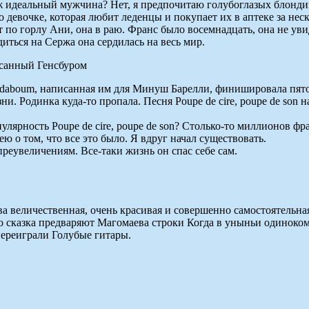
ерж идеальный мужчина? Нет, я предпочитаю голубоглазых блонд
о девочке, которая любит леденцы и покупает их в аптеке за неско
 по горлу Ани, она в раю. Франс было восемнадцать, она не увид
диться на Сержа она сердилась на весь мир.
писанный Генсбуром
adaboum‬, написанная им для Минуш Барелли, финишировала пято
ни. Родинка куда-то пропала. Песня Poupe de cire, poupe de so
улярность Poupe de cire, poupe de son? Столько-то миллионов фр
ею о том, что все это было. Я вдруг начал существовать.
реувеличениям. Все-таки жизнь он спас себе сам.
а величественная, очень красивая и совершенно самостоятельная
о сказка предваряют Магомаева строки Когда в уныньи одиноко
переиграли Голубые гитары.