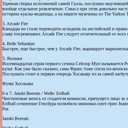
Удачная сборка исполнений самой Галль, послушно выучившей п
вообще отдельное развлечение. Смысл при этом довольно часто
историю куклы-модницы, а на иврите мужчины из The Yarkon Tr
3. Arcade Fire
Канадцы не стали переводить исходник на английский и прави
славу погремешвих Arcade Fire следует отличительный от всех
4. Belle Sebastian
Быстрее, еще быстрее, чем у Arcade Fire, марширует марионет
5. Японки
Восемнадцатая серия первого сезона Сейлор Мун называется Pou
культ. Как уже было сказано, сама Франс тоже спела по-японс
Послушать стоит в первую очередь Хосакаву из-за самой шебу
Фуми Хосокава
6 и 7. Janski Beeeats / Welle: Erdball
Чиптюновая запись от создателя комиксов, прячущего лицо за з
Erdball сочинение Генсбура полюбило минимал-синт-трио Jeanett
Par.
Janski Beeeats