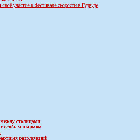
своё участие в фестивале скорости в Гудвуде
 между столицами
е с особым шармом
и
зартных развлечений