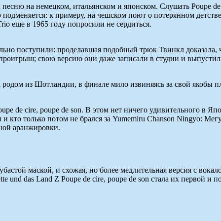
есню на немецком, итальянском и японском. Слушать Poupe de ci
 подменяется: к примеру, на чешском поют о потерянном детств
io еще в 1965 году попросили не сердиться.
льно поступили: проделавшая подобный трюк Твинкл доказала, ч
 проигрыш; свою версию они даже записали в студии и выпустили
ка родом из Шотландии, в финале мило извиняясь за свой якобы 
pe de cire, poupe de son. В этом нет ничего удивительного в Яп
ки и кто только потом не брался за Yumemiru Chanson Ningyo: М
тной аранжировки.
убастой маской, и схожая, но более медлительная версия с вока
e und das Land Z Poupe de cire, poupe de son стала их первой и 