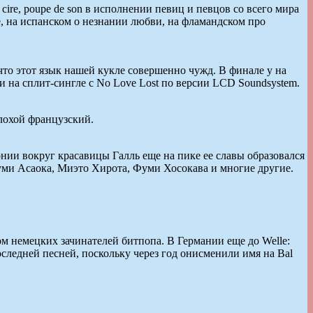
re, poupe de son в исполнении певиц и певцов со всего мира
е, на испанском о незнании любви, на фламандском про
то этот язык нашей кукле совершенно чужд. В финале у на
 на сплит-сингле с No Love Lost по версии LCD Soundsystem.
плохой французский.
онии вокруг красавицы Галль еще на пике ее славы образовался
егуми Асаока, Миэто Хирота, Фуми Хосокава и многие другие.
лом немецких зачинателей битпопа. В Германии еще до Welle:
последней песней, поскольку через год онисменили имя на Bal