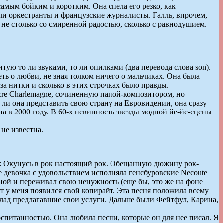
самым бойким и коротким. Она спела его резко, как
или оркестранты и французские журналисты. Галль, впрочем,
 не столько со смиренной радостью, сколько с равнодушием.
итую то ли звуками, то ли опилками (два перевода слова son).
петь о любви, не зная толком ничего о мальчиках. Она была
за нитки и сколько в этих строчках было правды.
cre Charlemagne, сочиненную папой-композитором, но
ли она представить свою страну на Евровидении, она сразу
на в 2000 году. В 60-х невинность звезды модной йе-йе-сцены
не известна.
тил: Окунусь в рок настоящий рок. Обещанную дюжину рок-
е девочка с удовольствием исполняла генсбуровские Necoute
сценой и переживал свою ненужность (еще бы, это же на фоне
ут у меня появился свой копирайт. Эта песня положила всему
 лад предлагавшие свои услуги. Дальше были Фейтфул, Карина,
спитанностью. Она любила песни, которые он для нее писал. Я