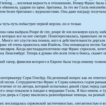
, I belong…, воспевая верность в отношениях. Номер Франс была 
и обвинила, ударив по щеке, британка. За это же Галль невзлюб
 тем более британки с журналистами. Она даже награду получала
 чуть-чуть побыстрее первой версии, но и только
на сама выбрала Poupe de cire, poupe de son восковую куклу, наб
, в которых все на нее смотрят. Поинтересовалась, правильно ли 
Много лет спустя она поняла, кого в действительности дергали 
ранс ей очень нравилось имя Изабель. Она ненавидела песню Sa
емпляров. Когда шестнадцатилетнюю еще Франс спросили, хочет 
на Люксембург. Теперь я думаю обо всем этом и боюсь, скажет о
ий тапер, фамилия которого в Европе была тогда никому толком 
явил интервьюеру Серж Генсбур. На резонный вопрос как он отве
дной песни. Сотрудничество Франс и Сержа началось годом раньш
ы, в отличие от их автора, который испытывал дикий страх перед 
его лицо показали в пандан к мордашке Галль. Я был никем, и т
нула дверь к Сержу ввалились разнообразные певицы, на разный
нс восхищалась сержовской застенчивостью, элегантностью и во