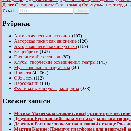
Далее
Следующая запись:
Семь команд Формулы-1 подтвердили 
Искать:
Поиск
Рубрики
Авторская песня в регионах
(107)
Авторская песня как движение
(120)
Авторская песня как искусство
(169)
Без рубрики
(145)
Грушинский фестиваль
(82)
Клубы, творческие объединения, театры
(141)
Музыкальные инструменты
(69)
Новости
(42 062)
Обо всем
(112)
Персоналии
(134)
Фестивали, конкурсы, концерты
(233)
Свежие записи
Москва Махачкала самолет: комфортное путешествие
Девушки Березовский: знакомства в уральском город
Девушки Ростова: знакомства в южной столице Росси
Мартин Казино: Премиум-платформа для ценителей а