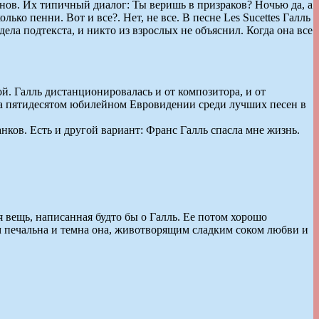
инов. Их типичный диалог: Ты веришь в призраков? Ночью да, а
лько пенни. Вот и все?. Нет, не все. В песне Les Sucettes Галль
ела подтекста, и никто из взрослых не объяснил. Когда она все
й. Галль дистанционировалась и от композитора, и от
n на пятидесятом юбилейном Евровидении среди лучших песен в
анков. Есть и другой вариант: Франс Галль спасла мне жизнь.
 вещь, написанная будто бы о Галль. Ее потом хорошо
м печальна и темна она, животворящим сладким соком любви и