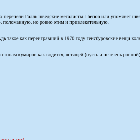
ех перепели Галль шведские металисты Therion или упомянет швей
ю, поломанную, но ровно этим и привлекательную.
удь такое как переигравший в 1970 году генсбуровские вещи кол
о стопам кумиров как водится, летящей (пусть и не очень ровной
ломили тут!