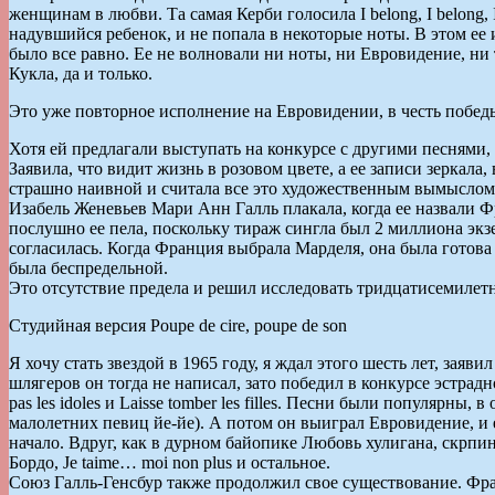
женщинам в любви. Та самая Керби голосила I belong, I belong
надувшийся ребенок, и не попала в некоторые ноты. В этом ее 
было все равно. Ее не волновали ни ноты, ни Евровидение, ни
Кукла, да и только.
Это уже повторное исполнение на Евровидении, в честь победы
Хотя ей предлагали выступать на конкурсе с другими песнями, о
Заявила, что видит жизнь в розовом цвете, а ее записи зеркала
страшно наивной и считала все это художественным вымыслом. 
Изабель Женевьев Мари Анн Галль плакала, когда ее назвали Ф
послушно ее пела, поскольку тираж сингла был 2 миллиона экз
согласилась. Когда Франция выбрала Марделя, она была готова 
была беспредельной.
Это отсутствие предела и решил исследовать тридцатисемилетн
Студийная версия Poupe de cire, poupe de son
Я хочу стать звездой в 1965 году, я ждал этого шесть лет, за
шлягеров он тогда не написал, зато победил в конкурсе эстра
pas les idoles и Laisse tomber les filles. Песни были популярн
малолетних певиц йе-йе). А потом он выиграл Евровидение, и 
начало. Вдруг, как в дурном байопике Любовь хулигана, скрпи
Бордо, Je taime… moi non plus и остальное.
Союз Галль-Генсбур также продолжил свое существование. Фра