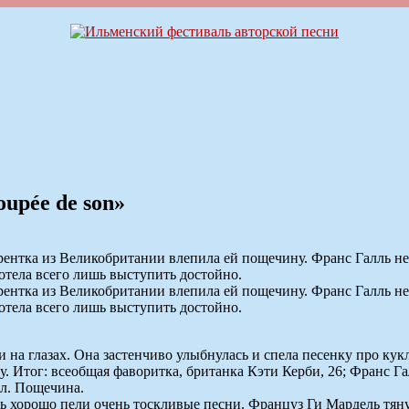
oupée de son»
курентка из Великобритании влепила ей пощечину. Франс Галль 
хотела всего лишь выступить достойно.
курентка из Великобритании влепила ей пощечину. Франс Галль 
хотела всего лишь выступить достойно.
и на глазах. Она застенчиво улыбнулась и спела песенку про ку
у. Итог: всеобщая фаворитка, британка Кэти Керби, 26; Франс Г
ал. Пощечина.
ь хорошо пели очень тоскливые песни. Француз Ги Мардель тянул 