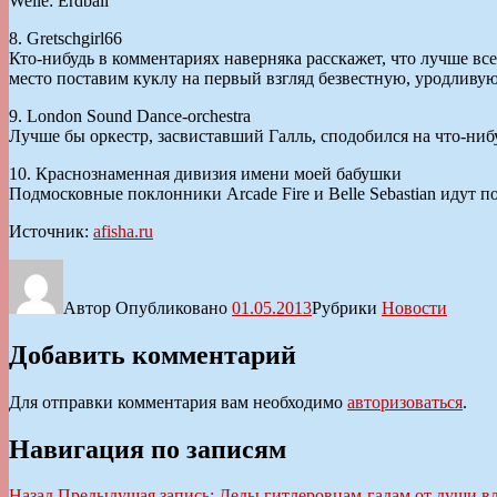
Welle: Erdball
8. Gretschgirl66
Кто-нибудь в комментариях наверняка расскажет, что лучше вс
место поставим куклу на первый взгляд безвестную, уродливу
9. London Sound Dance-orchestra
Лучше бы оркестр, засвиставший Галль, сподобился на что-ниб
10. Краснознаменная дивизия имени моей бабушки
Подмосковные поклонники Arcade Fire и Belle Sebastian идут п
Источник:
afisha.ru
Автор
Опубликовано
01.05.2013
Рубрики
Новости
Добавить комментарий
Для отправки комментария вам необходимо
авторизоваться
.
Навигация по записям
Назад
Предыдущая запись:
Деды гитлеровцам-гадам от души в