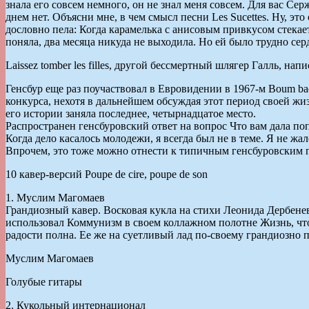
знала его совсем немного, он не знал меня совсем. Для вас С
днем нет. Объясни мне, в чем смысл песни Les Sucettes. Ну, это 
дословно пела: Когда карамелька с анисовым привкусом стекает
поняла, два месяца никуда не выходила. Но ей было трудно сер
Laissez tomber les filles, другой бессмертный шлягер Галль, на
Генсбур еще раз поучаствовал в Евровидении в 1967-м ‪Boum b
конкурса, нехотя в дальнейшем обсуждая этот период своей жиз
его истории заняла последнее, четырнадцатое место.
Распространен генсбуровский ответ на вопрос Что вам дала поп
Когда дело касалось молодежи, я всегда был не в теме. Я не жал
Впрочем, это тоже можно отнести к типичным генсбуровским п
10 кавер-версий Poupe de cire, poupe de son
1. Муслим Магомаев
Грандиозный кавер. Восковая кукла на стихи Леонида Дербенев
использовал Коммунизм в своем коллажном полотне Жизнь, чт
радости полна. Ее же на суетливый лад по-своему грандиозно 
Муслим Магомаев
Голубые гитары
2. Кукольный интернационал