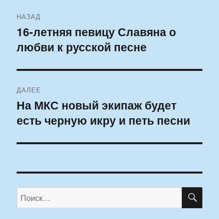
Навигация
НАЗАД
по
16-летняя певицу Славяна о
Предыдущая
любви к русской песне
запись:
записям
ДАЛЕЕ
На МКС новый экипаж будет
Следующая
есть черную икру и петь песни
запись:
ПО
Искать: