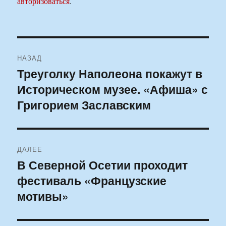
авторизоваться
.
Навигация
НАЗАД
по
Треуголку Наполеона покажут в
Предыдущая
Историческом музее. «Афиша» с
запись:
записям
Григорием Заславским
ДАЛЕЕ
В Северной Осетии проходит
Следующая
фестиваль «Французские
запись:
мотивы»