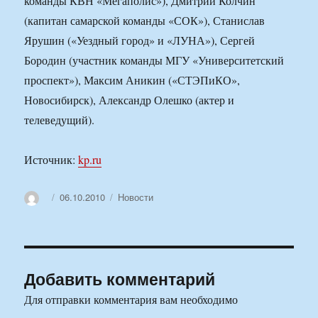
команды КВН «Мегаполис»), Дмитрий Колчин
(капитан самарской команды «СОК»), Станислав
Ярушин («Уездный город» и «ЛУНА»), Сергей
Бородин (участник команды МГУ «Университетский
проспект»), Максим Аникин («СТЭПиКО»,
Новосибирск), Александр Олешко (актер и
телеведущий).
Источник:
kp.ru
Автор
Опубликовано
Рубрики
06.10.2010
Новости
Добавить комментарий
Для отправки комментария вам необходимо