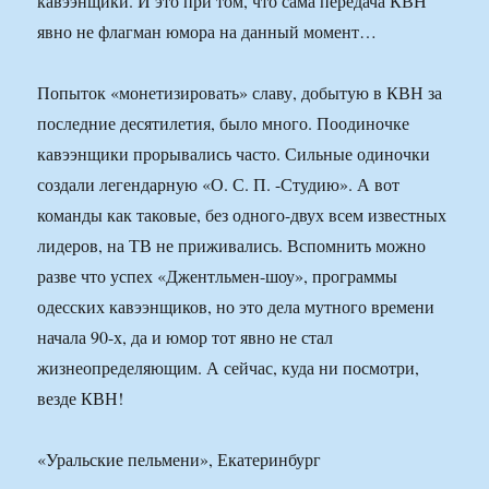
кавээнщики. И это при том, что сама передача КВН
явно не флагман юмора на данный момент…
Попыток «монетизировать» славу, добытую в КВН за
последние десятилетия, было много. Поодиночке
кавээнщики прорывались часто. Сильные одиночки
создали легендарную «О. С. П. -Студию». А вот
команды как таковые, без одного-двух всем известных
лидеров, на ТВ не приживались. Вспомнить можно
разве что успех «Джентльмен-шоу», программы
одесских кавээнщиков, но это дела мутного времени
начала 90-х, да и юмор тот явно не стал
жизнеопределяющим. А сейчас, куда ни посмотри,
везде КВН!
«Уральские пельмени», Екатеринбург