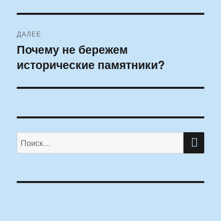
ДАЛЕЕ
Почему не бережем
Следующая
исторические памятники?
запись:
ПО
Искать: