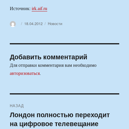
Источник:
irk.aif.ru
Автор
Опубликовано
Рубрики
18.04.2012
Новости
Добавить комментарий
Для отправки комментария вам необходимо
авторизоваться
.
Навигация
НАЗАД
по
Лондон полностью переходит
Предыдущая
на цифровое телевещание
запись:
записям