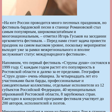
«На юге России проводится много песенных праздников, но
фестиваль бардовской песни в станице Романовской стал
самым популярным, широкомасштабным и
многонациональным, – отметил Игорь Гуськов на заседании
оргкомитета фестиваля. – Перед нами стоит задача провести
праздник на самом высоком уровне, поскольку мероприятие
выходит уже за рамки межрегионального и вполне
заслуживает статус международного фестиваля».
Напомним, что первый фестиваль «Струны души» состоялся в
1999 году. С каждым годом растет его популярность в
Ростовской области и далеко за ее пределами. География
«Струн души» очень обширна. За четырнадцать лет его
участниками были барды, профессиональные и
самодеятельные коллективы, отдельные исполнители из 12
субъектов Российской Федерации, 40 муниципальных
образований Ростовской области, 8 зарубежных стран.
Ежегодно в конкурсной программе фестиваля участвует до
200 авторов, исполнителей и поэтов.
Мероприятие пройдет в июне на берегу реки Дон в станице