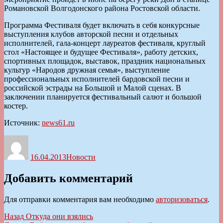
Романовской Волгодонского района Ростовской области.
Программа Фестиваля будет включать в себя конкурсные
выступления клубов авторской песни и отдельных
исполнителей, гала-концерт лауреатов фестиваля, круглый
стол «Настоящее и будущее Фестиваля», работу детских,
спортивных площадок, выставок, праздник национальных
культур «Народов дружная семья», выступление
профессиональных исполнителей бардовской песни и
российской эстрады на Большой и Малой сценах. В
заключении планируется фестивальный салют и большой
костер.
Источник:
news61.ru
Автор
Опубликовано
Рубрики
16.04.2013
Новости
Добавить комментарий
Для отправки комментария вам необходимо
авторизоваться
.
Навигация
Предыдущая
Назад
Откуда они взялись