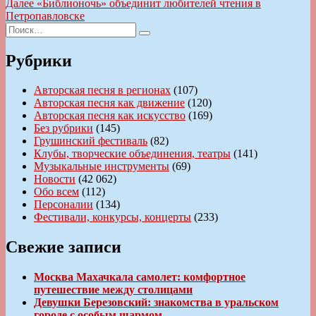
запись:
Следующая
Далее
«Библионочь» объединит любителей чтения в
по
запись:
Петропавловске
записям
Искать:
Поиск
Рубрики
Авторская песня в регионах
(107)
Авторская песня как движение
(120)
Авторская песня как искусство
(169)
Без рубрики
(145)
Грушинский фестиваль
(82)
Клубы, творческие объединения, театры
(141)
Музыкальные инструменты
(69)
Новости
(42 062)
Обо всем
(112)
Персоналии
(134)
Фестивали, конкурсы, концерты
(233)
Свежие записи
Москва Махачкала самолет: комфортное
путешествие между столицами
Девушки Березовский: знакомства в уральском
городе с особым шармом