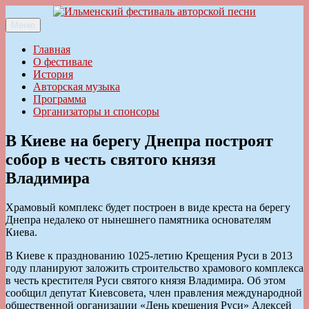
Перейти
к
Меню
Ильменский фестиваль авторской песни
содержимому
Главная
О фестивале
История
Авторская музыка
Программа
Организаторы и спонсоры
В Киеве на берегу Днепра построят
собор в честь святого князя
Владимира
Храмовый комплекс будет построен в виде креста на берегу
Днепра недалеко от нынешнего памятника основателям
Киева.
В Киеве к празднованию 1025-летию Крещения Руси в 2013
году планируют заложить строительство храмового комплекса
в честь крестителя Руси святого князя Владимира. Об этом
сообщил депутат Киевсовета, член правления международной
общественной организации «День крещения Руси» Алексей