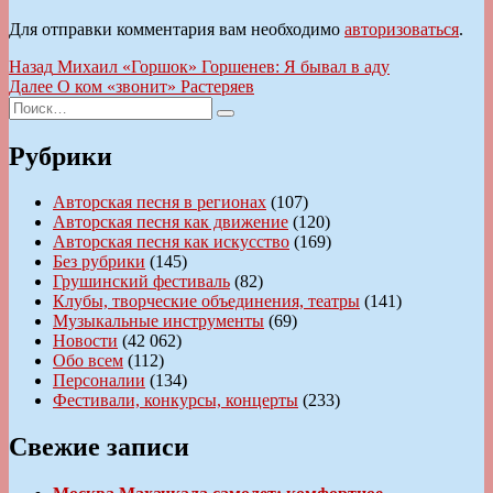
Для отправки комментария вам необходимо
авторизоваться
.
Навигация
Предыдущая
Назад
Михаил «Горшок» Горшенев: Я бывал в аду
запись:
Следующая
Далее
О ком «звонит» Растеряев
по
Искать:
запись:
Поиск
записям
Рубрики
Авторская песня в регионах
(107)
Авторская песня как движение
(120)
Авторская песня как искусство
(169)
Без рубрики
(145)
Грушинский фестиваль
(82)
Клубы, творческие объединения, театры
(141)
Музыкальные инструменты
(69)
Новости
(42 062)
Обо всем
(112)
Персоналии
(134)
Фестивали, конкурсы, концерты
(233)
Свежие записи