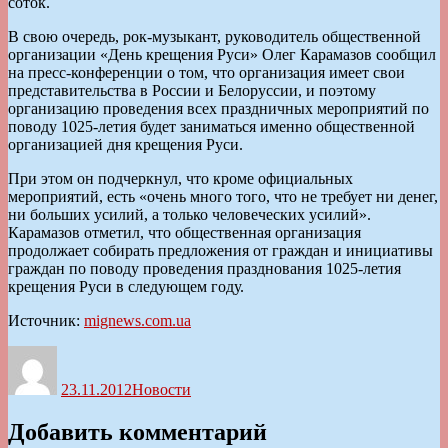
соток.
В свою очередь, рок-музыкант, руководитель общественной
организации «День крещения Руси» Олег Карамазов сообщил
на пресс-конференции о том, что организация имеет свои
представительства в России и Белоруссии, и поэтому
организацию проведения всех праздничных мероприятий по
поводу 1025-летия будет заниматься именно общественной
организацией дня крещения Руси.
При этом он подчеркнул, что кроме официальных
мероприятий, есть «очень много того, что не требует ни денег,
ни больших усилий, а только человеческих усилий».
Карамазов отметил, что общественная организация
продолжает собирать предложения от граждан и инициативы
граждан по поводу проведения празднования 1025-летия
крещения Руси в следующем году.
Источник:
mignews.com.ua
Автор
Опубликовано
Рубрики
23.11.2012
Новости
Добавить комментарий