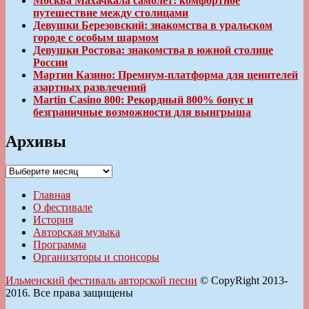
Москва Махачкала самолет: комфортное
путешествие между столицами
Девушки Березовский: знакомства в уральском
городе с особым шармом
Девушки Ростова: знакомства в южной столице
России
Мартин Казино: Премиум-платформа для ценителей
азартных развлечений
Martin Casino 800: Рекордный 800% бонус и
безграничные возможности для выигрыша
Архивы
Архивы
Главная
О фестивале
История
Авторская музыка
Программа
Организаторы и спонсоры
Ильменский фестиваль авторской песни
© CopyRight 2013-
2016. Все права защищены