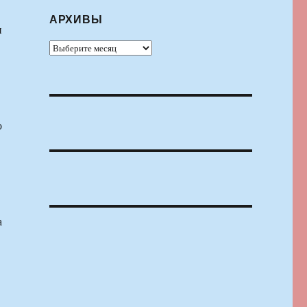
АРХИВЫ
и
Архивы
о
а