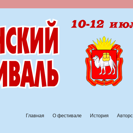
ской песни
Главная
О фестивале
История
Авторс