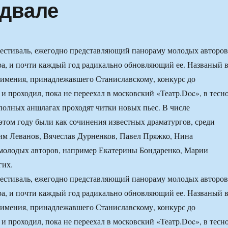
одвале
стиваль, ежегодно представляющий панораму молодых авторов
а, и почти каждый год радикально обновляющий ее. Названый 
 имения, принадлежавшего Станиславскому, конкурс до
 и проходил, пока не переехал в московский «Театр.Doc», в тесн
 полных аншлагах проходят читки новых пьес. В числе
этом году были как сочинения известных драматургов, среди
им Леванов, Вячеслав Дурненков, Павел Пряжко, Нина
 молодых авторов, например Екатерины Бондаренко, Марии
гих.
стиваль, ежегодно представляющий панораму молодых авторов
а, и почти каждый год радикально обновляющий ее. Названый 
 имения, принадлежавшего Станиславскому, конкурс до
 и проходил, пока не переехал в московский «Театр.Doc», в тесн