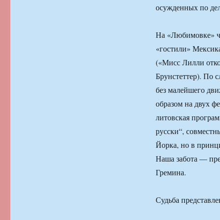
осужденных по дел
На «Любимовке» чи
«гостили» Мексик
(«Мисс Лилли отко
Брунстеттер). По 
без малейшего дв
образом на двух ф
литовская програм
русски“, совмест
Йорка, но в принц
Наша забота — пр
Гремина.
Судьба представле