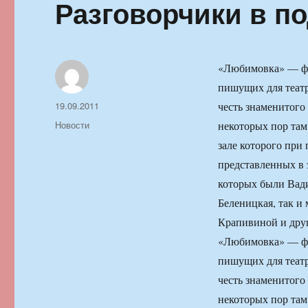
Разговорчики в п
«Любимовка» — фе
пишущих для театр
Автор
Опубликовано
19.09.2011
честь знаменитого
Рубрики
Новости
некоторых пор там
зале которого при
представленных в 
которых были Вад
Беленицкая, так и
Крапивиной и дру
«Любимовка» — фе
пишущих для театр
честь знаменитого
некоторых пор там