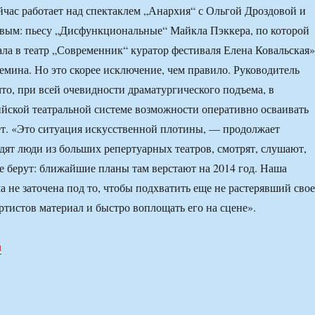
йчас работает над спектаклем „Анархия“ с Ольгой Дроздовой и
ым: пьесу „Дисфункциональные“ Майкла Пэккера, по которой
дала в театр „Современник“ куратор фестиваля Елена Ковальская»
емина. Но это скорее исключение, чем правило. Руководитель
что, при всей очевидности драматургического подъема, в
йской театральной системе возможности оперативно осваивать
т. «Это ситуация искусственной плотины, — продолжает
ят люди из больших репертуарных театров, смотрят, слушают,
не берут: ближайшие планы там верстают на 2014 год. Наша
а не заточена под то, чтобы подхватить еще не растерявший сво
ртистов материал и быстро воплощать его на сцене».
u