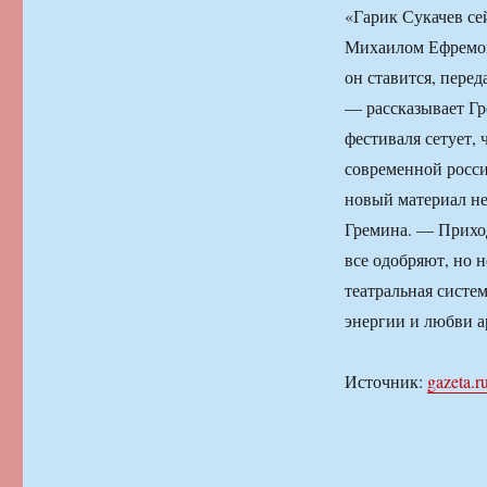
«Гарик Сукачев се
Михаилом Ефремов
он ставится, пере
— рассказывает Гр
фестиваля сетует, 
современной росси
новый материал не
Гремина. — Приход
все одобряют, но 
театральная систем
энергии и любви а
Источник:
gazeta.r