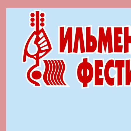
Ильменский фестиваль автор