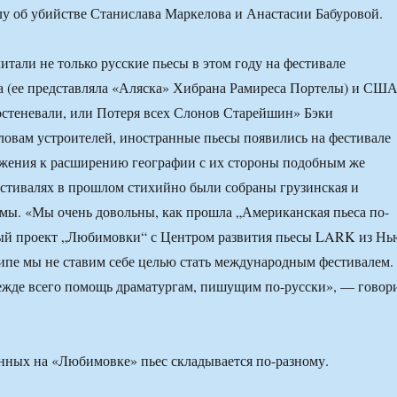
у об убийстве Станислава Маркелова и Анастасии Бабуровой.
тали не только русские пьесы в этом году на фестивале
а (ее представляла «Аляска» Хибрана Рамиреса Портелы) и СШ
стеневали, или Потеря всех Слонов Старейшин» Бэки
словам устроителей, иностранные пьесы появились на фестивале
ижения к расширению географии с их стороны подобным же
естивалях в прошлом стихийно были собраны грузинская и
мы. «Мы очень довольны, как прошла „Американская пьеса по-
ный проект „Любимовки“ с Центром развития пьесы LARK из Нь
ипе мы не ставим себе целью стать международным фестивалем.
ежде всего помощь драматургам, пишущим по-русски», — говор
нных на «Любимовке» пьес складывается по-разному.