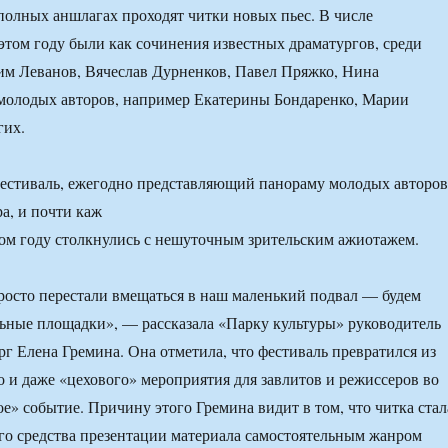
 полных аншлагах проходят читки новых пьес. В числе
этом году были как сочинения известных драматургов, среди
им Леванов, Вячеслав Дурненков, Павел Пряжко, Нина
 молодых авторов, например Екатерины Бондаренко, Марии
гих.
стиваль, ежегодно представляющий панораму молодых авторов
а, и почти каж
ом году столкнулись с нешуточным зрительским ажиотажем.
росто перестали вмещаться в наш маленький подвал — будем
ьные площадки», — рассказала «Парку культуры» руководитель
рг Елена Гремина. Она отметила, что фестиваль превратился из
 и даже «цехового» мероприятия для завлитов и режиссеров во
ое» событие. Причину этого Гремина видит в том, что читка стал
го средства презентации материала самостоятельным жанром