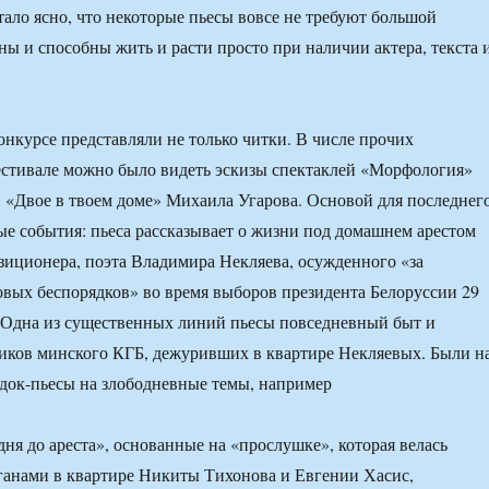
тало ясно, что некоторые пьесы вовсе не требуют большой
ы и способны жить и расти просто при наличии актера, текста 
онкурсе представляли не только читки. В числе прочих
естивале можно было видеть эскизы спектаклей «Морфология»
«Двое в твоем доме» Михаила Угарова. Основой для последнег
е события: пьеса рассказывает о жизни под домашнем арестом
зиционера, поэта Владимира Некляева, осужденного «за
вых беспорядков» во время выборов президента Белоруссии 29
. Одна из существенных линий пьесы повседневный быт и
иков минского КГБ, дежуривших в квартире Некляевых. Были н
 док-пьесы на злободневные темы, например
дня до ареста», основанные на «прослушке», которая велась
ганами в квартире Никиты Тихонова и Евгении Хасис,