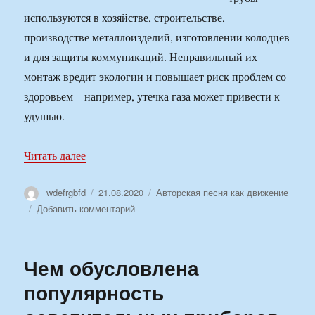
используются в хозяйстве, строительстве,
производстве металлоизделий, изготовлении колодцев
и для защиты коммуникаций. Неправильный их
монтаж вредит экологии и повышает риск проблем со
здоровьем – например, утечка газа может привести к
удушью.
«Стальные трубы: как правильно их устанавли
Читать далее
Автор
Опубликовано
Рубрики
wdefrgbfd
21.08.2020
Авторская песня как движение
к
Добавить комментарий
записи
Стальные
трубы:
Чем обусловлена
как
правильно
популярность
их
устанавливать