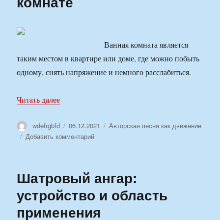
комнате
ремонта
санузла?
Ванная комната является
таким местом в квартире или доме, где можно побыть
одному, снять напряжение и немного расслабиться.
«Отделка стен в ванной комнате»
Читать далее
Автор
Опубликовано
Рубрики
wdefrgbfd
06.12.2021
Авторская песня как движение
к
Добавить комментарий
записи
Отделка
стен
Шатровый ангар:
в
ванной
устройство и область
комнате
применения