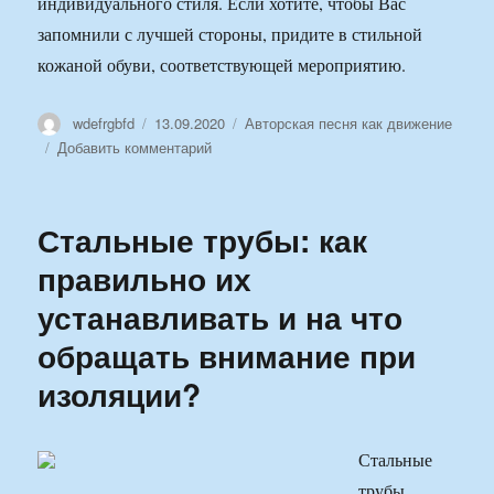
индивидуального стиля. Если хотите, чтобы Вас
запомнили с лучшей стороны, придите в стильной
кожаной обуви, соответствующей мероприятию.
Автор
Опубликовано
Рубрики
wdefrgbfd
13.09.2020
Авторская песня как движение
к
Добавить комментарий
записи
Какой
должна
Стальные трубы: как
быть
мужская
правильно их
обувь
устанавливать и на что
и
как
обращать внимание при
ее
правильно
изоляции?
подобрать
под
стиль
Стальные
одежды?
трубы