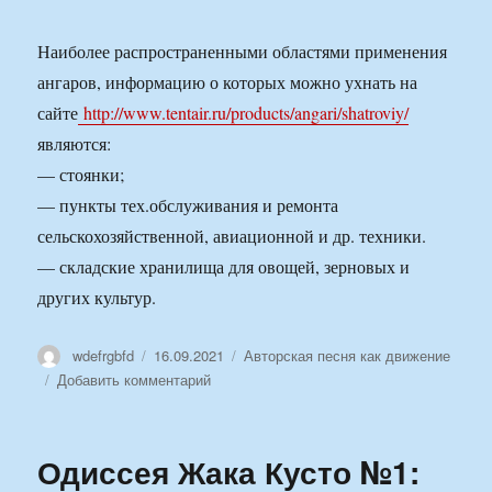
Наиболее распространенными областями применения
ангаров, информацию о которых можно ухнать на
сайте
http://www.tentair.ru/products/angari/shatroviy/
являются:
— стоянки;
— пункты тех.обслуживания и ремонта
сельскохозяйственной, авиационной и др. техники.
— складские хранилища для овощей, зерновых и
других культур.
Автор
Опубликовано
Рубрики
wdefrgbfd
16.09.2021
Авторская песня как движение
к
Добавить комментарий
записи
Шатровый
ангар:
Одиссея Жака Кусто №1:
устройство