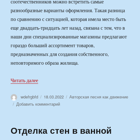
соотечественников можно встретить самые
разнообразные варианты оформления. Такая разница
по сравнению с ситуацией, которая имела место быть
еще двадцать-тридцать лет назад, связана с тем, что в
наши дни специализированные магазины предлагают
гораздо больший ассортимент товаров,
предназначенных для создания собственного,
неповторимого образа жилища.
«Какой стиль выбрать для ремонта санузла?»
Читать далее
Автор
Опубликовано
Рубрики
wdefrgbfd
18.03.2022
Авторская песня как движение
к
Добавить комментарий
записи
Какой
стиль
Отделка стен в ванной
выбрать
для