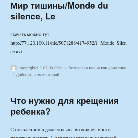
и
Мир тишины/Monde du
область
silence, Le
применения
скачать можно тут:
http://77.120.100.11/file/5071288/4174952/1_Monde_Silen
ce.avi
Автор
Опубликовано
Рубрики
wdefrgbfd
07.09.2021
Авторская песня как движение
к
Добавить комментарий
записи
Одиссея
Жака
Что нужно для крещения
Кусто
№1:
ребенка?
Мир
тишины/Monde
du
С появлением в доме малыша возникает много
silence,
приятных хлопот. А для православных родителей