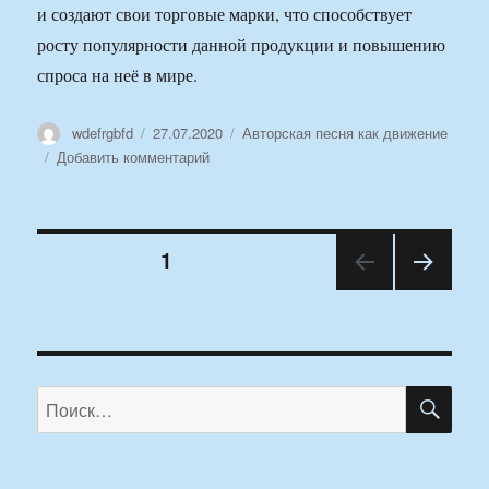
и создают свои торговые марки, что способствует
росту популярности данной продукции и повышению
спроса на неё в мире.
Автор
Опубликовано
Рубрики
wdefrgbfd
27.07.2020
Авторская песня как движение
к
Добавить комментарий
записи
Чем
обусловлена
Навигация
популярность
СТРАНИЦА
1
осветительных
приборов
СЛЕД
по
из
УЮЩ
Китая?
АЯ
записям
СТРА
НИЦ
ПО
Искать:
А