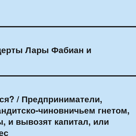
церты Лары Фабиан и
g
ся? / Предприниматели,
ндитско-чиновничьем гнетом,
, и вывозят капитал, или
ес