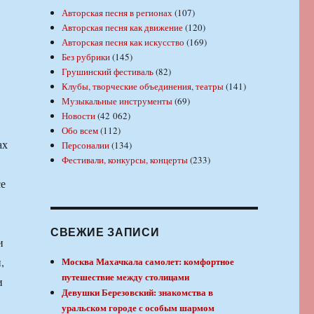
Авторская песня в регионах
(107)
Авторская песня как движение
(120)
Авторская песня как искусство
(169)
Без рубрики
(145)
Грушинский фестиваль
(82)
Клубы, творческие объединения, театры
(141)
Музыкальные инструменты
(69)
Новости
(42 062)
Обо всем
(112)
ах
Персоналии
(134)
Фестивали, конкурсы, концерты
(233)
се
СВЕЖИЕ ЗАПИСИ
и
,
Москва Махачкала самолет: комфортное
путешествие между столицами
и
Девушки Березовский: знакомства в
уральском городе с особым шармом