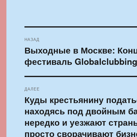
Навигация
НАЗАД
по
Выходные в Москве: Кон
Предыдущая
запись:
записям
фестиваль Globalclubbin
ДАЛЕЕ
Куды крестьянину подать
Следующая
запись:
находясь под двойным ба
нередко и уезжают страны
просто сворачивают бизн