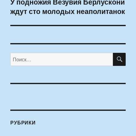
У подножия Везувия Берлускони
Следующая
ждут сто молодых неаполитанок
запись:
ПО
Искать:
РУБРИКИ