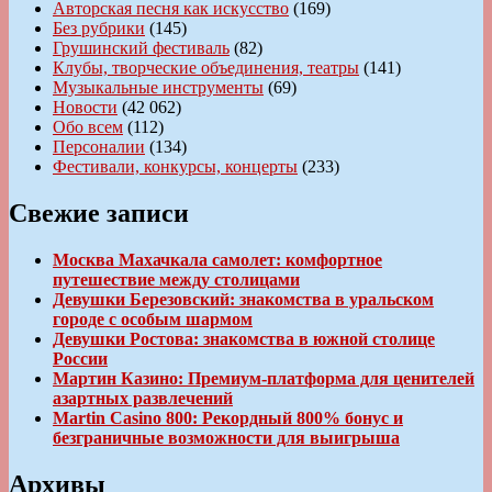
Авторская песня как искусство
(169)
Без рубрики
(145)
Грушинский фестиваль
(82)
Клубы, творческие объединения, театры
(141)
Музыкальные инструменты
(69)
Новости
(42 062)
Обо всем
(112)
Персоналии
(134)
Фестивали, конкурсы, концерты
(233)
Свежие записи
Москва Махачкала самолет: комфортное
путешествие между столицами
Девушки Березовский: знакомства в уральском
городе с особым шармом
Девушки Ростова: знакомства в южной столице
России
Мартин Казино: Премиум-платформа для ценителей
азартных развлечений
Martin Casino 800: Рекордный 800% бонус и
безграничные возможности для выигрыша
Архивы