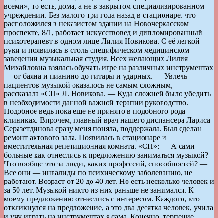
всеми», то есть, дома, а не в закрытом специализированном
учреждении. Без малого три года назад в стационаре, что
расположился в неказистом здании на Новочеркасском
проспекте, 8/1, работает искусствовед и дипломированный
психотерапевт в одном лице Лилия Новикова. С её легкой
руки и появилась в столь специфическом медицинском
заведении музыкальная студия. Всех желающих Лилия
Михайловна взялась обучать игре на различных инструментах
— от баяна и пианино до гитары и ударных. — Увлечь
пациентов музыкой оказалось не самым сложным, —
рассказала «СП» Л. Новикова. — Куда сложней было убедить
в необходимости данной важной терапии руководство.
Подобное ведь пока ещё не принято в подобного рода
клиниках. Впрочем, главный врач нашего диспансера Лариса
Серазетдинова сразу меня поняла, поддержала. Был сделан
ремонт актового зала. Появилась в стационаре и
вместительная репетиционная комната. «СП»: — А сами
больные как отнеслись к предложению заниматься музыкой?
Что вообще это за люди, каких профессий, способностей? —
Все они — инвалиды по психическому заболеванию, не
работают. Возраст от 20 до 40 лет. Но есть несколько человек и
за 50 лет. Музыкой никто из них раньше не занимался. К
моему предложению отнеслись с интересом. Каждого, кто
откликнулся на предложение, а это два десятка человек, учила
и учу играть на инструментах я сама. Конечно, терпение