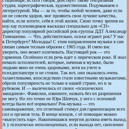
стационаре, кстати говоря, действует также театральная
студия, хореографическая, художественная. Подумываем о
литературной. Мы — за то, чтобы любой человек, даже если
он не совсем здоров, мог проявить свои лучшие качества,
найти, если хотите, себя в этой жизни. Свою точку зрения на
ноу-хау психомедиков высказал специально для «СП»
директор популярной российской рок-группы ДДТ Александр
Тимошенко. — Что, действительно, психи играют рок? У нас
в Петербурге? Молодцы! С этим направлением музыки я сам
связан самым тесным образом с 1965 года. И смею вас
уверить, оно может излечивать. Настоящий рок — это
гармония. Особенно если речь идет о лирическом роке. Я знал
немало исполнителей, которые, начиная в музыке, были
людьми явно не очень здоровыми, хотя на учете в
психдиспансере и не стояли. Так вот, они оказались очень
талантливыми, впоследствии стали известными музыкантами,
обрели популярность не только в нашей стране, но и за
рубежом. И — вылечились от своих «психических
закидонов». Фамилии, извините, назвать без их разрешения
не могу. Но это точно не Юра Шевчук, у него с психикой
всегда было всё нормально! Рок-музыка — это
самовыражение, это отличный стимул для гармонизации всех
сил и органов тела. В конце концов, с её помощью можно
«выпустить пар». Накопившаяся энергия должна иметь выход.
А у психически неполноценных, если выхода нет, скопление