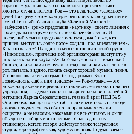
терапией». И точно, едва зазвучали гитары, забил по
барабанам ударник, как зал оживился, принялся в такт
хлопать, стучать ногами. Рок — это ведь такое «заводное»
дело! На сцену в этом концерте решились, к слову, выйти не
все. «Штатный» баянист клуба 50-летний Михаил Р.
«забуксовал», зримо представив «картинку» своего явления с
громоздким инструментом на всеобщее обозрение. И в
последний момент предпочел остаться дома. Те же, кто
пришел, выступил, долго потом ходили «под впечатлением».
Как рассказал «СП» один из музыкантов питерской группы
«Инквизиция», приглашенной организаторами выступить у
них на открытии клуба «ZvukoZona», «психи — классные!
Они ходили за нами по пятам, заглядывали нам чуть ли не в
рот, пытаясь, видимо, понять секрет хорошей музыки, пения.
И вообще оказались людьми благодарными. Будет
возможность, ещё к ним приедем». — Рок-музыка — это
новое направление в реабилитационной деятельности нашего
учреждения, — сделала акцент на оригинальности лечебной
методики Лариса Серазетдинова, главный врач ПНД № 5. —
Оно необходимо для того, чтобы психически больные люди
смогли почувствовать себя полноправными членами
общества, а не изгоями, каковыми их все считают. И были
объединены общими интересами. У нас в дневном
стационаре, кстати говоря, действует также театральная
студия, хореографическая, художественная. Подумываем о