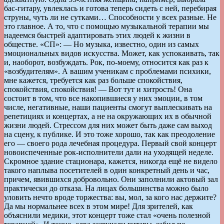
бас-гитару, увлеклась и готова теперь сидеть с ней, перебирая
струны, чуть ли не сутками… Способности у всех разные. Не
это главное. А то, что с помощью музыкальной терапии мы
надеемся быстрей адаптировать этих людей к жизни в
обществе. «СП»: — Но музыка, известно, один из самых
эмоциональных видов искусства. Может, как успокаивать, так
и, наоборот, возбуждать. Рок, по-моему, относится как раз к
«возбудителям». А вашим ученикам с проблемами психики,
мне кажется, требуется как раз больше спокойствия,
спокойствия, спокойствия! — Вот тут и хитрость! Она
состоит в том, что все накопившиеся у них эмоции, в том
числе, негативные, наши пациенты смогут выплескивать на
репетициях и концертах, а не на окружающих их в обычной
жизни людей. Стрессом для них может быть даже сам выход
на сцену, к публике. И это тоже хорошо, так как преодоление
его — своего рода лечебная процедура. Первый свой концерт
новоиспеченные рок-исполнители дали на уходящей неделе.
Скромное здание стационара, кажется, никогда ещё не видело
такого наплыва посетителей в один конкретный день и час,
причем, явившихся добровольно. Они заполнили актовый зал
практически до отказа. На лицах большинства можно было
уловить нечто вроде торжества: вы, мол, за кого нас держите?
Да мы нормальнее всех в этом мире! Для зрителей, как
объяснили медики, этот концерт тоже стал «очень полезной