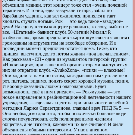
объяснили медики, этот концерт тоже стал «очень полезной
терапией». И точно, едва зазвучали гитары, забил по
барабанам ударник, как зал оживился, принялся в такт
хлопать, стучать ногами. Рок — это ведь такое «заводное»
дело! На сцену в этом концерте решились, к слову, выйти не
все. «Штатный» баянист клуба 50-летний Михаил Р.
«забуксовал», зримо представив «картинку» своего явления с
громоздким инструментом на всеобщее обозрение. И в
последний момент предпочел остаться дома. Те же, кто
пришел, выступил, долго потом ходили «под впечатлением».
Как рассказал «СП» один из музыкантов питерской группы
«Инквизиция», приглашенной организаторами выступить у
них на открытии клуба «ZvukoZona», «психи — классные!
Они ходили за нами по пятам, заглядывали нам чуть ли не в
рот, пытаясь, видимо, понять секрет хорошей музыки, пения.
И вообще оказались людьми благодарными. Будет
возможность, ещё к ним приедем». — Рок-музыка — это
новое направление в реабилитационной деятельности нашего
учреждения, — сделала акцент на оригинальности лечебной
методики Лариса Серазетдинова, главный врач ПНД № 5. —
Оно необходимо для того, чтобы психически больные люди
смогли почувствовать себя полноправными членами
общества, а не изгоями, каковыми их все считают. И были
объединены общими интересами. У нас в дневном