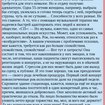
требуется для этого немалое. Но и отдачу получаю
адекватную. Одна 55-летняя женщина, например, выбрала
бас-гитару, увлеклась и готова теперь сидеть с ней, перебирая
струны, чуть ли не сутками… Способности у всех разные. Не
это главное. А то, что с помощью музыкальной терапии мы
надеемся быстрей адаптировать этих людей к жизни в
обществе. «СП»: — Но музыка, известно, один из самых
эмоциональных видов искусства. Может, как успокаивать, так
и, наоборот, возбуждать. Рок, по-моему, относится как раз к
«возбудителям». А вашим ученикам с проблемами психики,
мне кажется, требуется как раз больше спокойствия,
спокойствия, спокойствия! — Вот тут и хитрость! Она
состоит в том, что все накопившиеся у них эмоции, в том
числе, негативные, наши пациенты смогут выплескивать на
репетициях и концертах, а не на окружающих их в обычной
жизни людей. Стрессом для них может быть даже сам выход
на сцену, к публике. И это тоже хорошо, так как преодоление
его — своего рода лечебная процедура. Первый свой концерт
новоиспеченные рок-исполнители дали на уходящей неделе.
Скромное здание стационара, кажется, никогда ещё не видело
такого наплыва посетителей в один конкретный день и час,
причем, явившихся добровольно. Они заполнили актовый зал
практически до отказа. На лицах большинства можно было
уловить нечто вроде торжества: вы, мол, за кого нас держите?
Да мы нормальнее всех в этом мире! Для зрителей, как