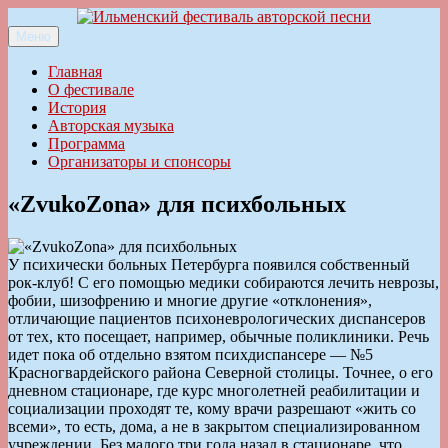
Перейти
к
Меню
Ильменский фестиваль авторской песни
содержимому
Главная
О фестивале
История
Авторская музыка
Программа
Организаторы и спонсоры
«ZvukoZona» для психбольных
У психически больных Петербурга появился собственный
рок-клуб! С его помощью медики собираются лечить неврозы,
фобии, шизофрению и многие другие «отклонения»,
отличающие пациентов психоневрологических диспансеров
от тех, кто посещает, например, обычные поликлиники. Речь
идет пока об отдельно взятом психдиспансере — №5
Красногвардейского района Северной столицы. Точнее, о его
дневном стационаре, где курс многолетней реабилитации и
социализации проходят те, кому врачи разрешают «жить со
всеми», то есть, дома, а не в закрытом специализированном
учреждении. Без малого три года назад в стационаре, что