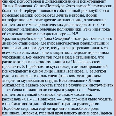
снимке: искусствовед и дипломированный психотерапевт
Лилия Новикова. Санкт-Петербург Фото автора
У психически
больных Петербурга появился собственный рок-клуб! С его
помощью медики собираются лечить неврозы, фобии,
шизофрению и многие другие «отклонения», отличающие
пациентов психоневрологических диспансеров от тех, кто
посещает, например, обычные поликлиники. Речь идет пока
об отдельно взятом психдиспансере — №5
Красногвардейского района Северной столицы. Точнее, о его
дневном стационаре, где курс многолетней реабилитации и
социализации проходят те, кому врачи разрешают «жить со
всеми», то есть, дома, а не в закрытом специализированном
учреждении. Без малого три года назад в стационаре, что
расположился в неказистом здании на Новочеркасском
проспекте, 8/1, работает искусствовед и дипломированный
психотерапевт в одном лице Лилия Новикова. С её легкой
руки и появилась в столь специфическом медицинском
заведении музыкальная студия. Всех желающих Лилия
Михайловна взялась обучать игре на различных инструментах
— от баяна и пианино до гитары и ударных. — Увлечь
пациентов музыкой оказалось не самым сложным, —
рассказала «СП» Л. Новикова. — Куда сложней было убедить
в необходимости данной важной терапии руководство.
Подобное ведь пока ещё не принято в подобного рода
клиниках. Впрочем, главный врач нашего диспансера Лариса