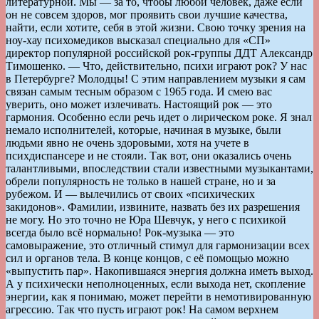
литературной. Мы — за то, чтобы любой человек, даже если
он не совсем здоров, мог проявить свои лучшие качества,
найти, если хотите, себя в этой жизни. Свою точку зрения на
ноу-хау психомедиков высказал специально для «СП»
директор популярной российской рок-группы ДДТ Александр
Тимошенко. — Что, действительно, психи играют рок? У нас
в Петербурге? Молодцы! С этим направлением музыки я сам
связан самым тесным образом с 1965 года. И смею вас
уверить, оно может излечивать. Настоящий рок — это
гармония. Особенно если речь идет о лирическом роке. Я знал
немало исполнителей, которые, начиная в музыке, были
людьми явно не очень здоровыми, хотя на учете в
психдиспансере и не стояли. Так вот, они оказались очень
талантливыми, впоследствии стали известными музыкантами,
обрели популярность не только в нашей стране, но и за
рубежом. И — вылечились от своих «психических
закидонов». Фамилии, извините, назвать без их разрешения
не могу. Но это точно не Юра Шевчук, у него с психикой
всегда было всё нормально! Рок-музыка — это
самовыражение, это отличный стимул для гармонизации всех
сил и органов тела. В конце концов, с её помощью можно
«выпустить пар». Накопившаяся энергия должна иметь выход.
А у психически неполноценных, если выхода нет, скопление
энергии, как я понимаю, может перейти в немотивированную
агрессию. Так что пусть играют рок! На самом верхнем