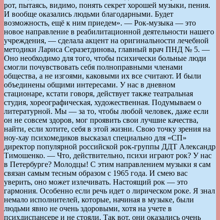
рот, пытаясь, видимо, понять секрет хорошей музыки, пения.
И вообще оказались людьми благодарными. Будет
возможность, ещё к ним приедем». — Рок-музыка — это
новое направление в реабилитационной деятельности нашего
учреждения, — сделала акцент на оригинальности лечебной
методики Лариса Серазетдинова, главный врач ПНД № 5. —
Оно необходимо для того, чтобы психически больные люди
смогли почувствовать себя полноправными членами
общества, а не изгоями, каковыми их все считают. И были
объединены общими интересами. У нас в дневном
стационаре, кстати говоря, действует также театральная
студия, хореографическая, художественная. Подумываем о
литературной. Мы — за то, чтобы любой человек, даже если
он не совсем здоров, мог проявить свои лучшие качества,
найти, если хотите, себя в этой жизни. Свою точку зрения на
ноу-хау психомедиков высказал специально для «СП»
директор популярной российской рок-группы ДДТ Александр
Тимошенко. — Что, действительно, психи играют рок? У нас
в Петербурге? Молодцы! С этим направлением музыки я сам
связан самым тесным образом с 1965 года. И смею вас
уверить, оно может излечивать. Настоящий рок — это
гармония. Особенно если речь идет о лирическом роке. Я знал
немало исполнителей, которые, начиная в музыке, были
людьми явно не очень здоровыми, хотя на учете в
психдиспансере и не стояли. Так вот, они оказались очень