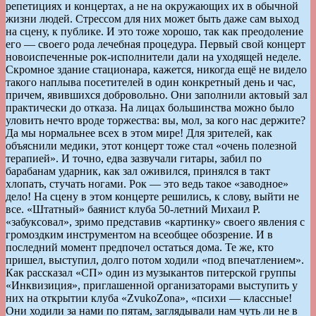
репетициях и концертах, а не на окружающих их в обычной
жизни людей. Стрессом для них может быть даже сам выход
на сцену, к публике. И это тоже хорошо, так как преодоление
его — своего рода лечебная процедура. Первый свой концерт
новоиспеченные рок-исполнители дали на уходящей неделе.
Скромное здание стационара, кажется, никогда ещё не видело
такого наплыва посетителей в один конкретный день и час,
причем, явившихся добровольно. Они заполнили актовый зал
практически до отказа. На лицах большинства можно было
уловить нечто вроде торжества: вы, мол, за кого нас держите?
Да мы нормальнее всех в этом мире! Для зрителей, как
объяснили медики, этот концерт тоже стал «очень полезной
терапией». И точно, едва зазвучали гитары, забил по
барабанам ударник, как зал оживился, принялся в такт
хлопать, стучать ногами. Рок — это ведь такое «заводное»
дело! На сцену в этом концерте решились, к слову, выйти не
все. «Штатный» баянист клуба 50-летний Михаил Р.
«забуксовал», зримо представив «картинку» своего явления с
громоздким инструментом на всеобщее обозрение. И в
последний момент предпочел остаться дома. Те же, кто
пришел, выступил, долго потом ходили «под впечатлением».
Как рассказал «СП» один из музыкантов питерской группы
«Инквизиция», приглашенной организаторами выступить у
них на открытии клуба «ZvukoZona», «психи — классные!
Они ходили за нами по пятам, заглядывали нам чуть ли не в