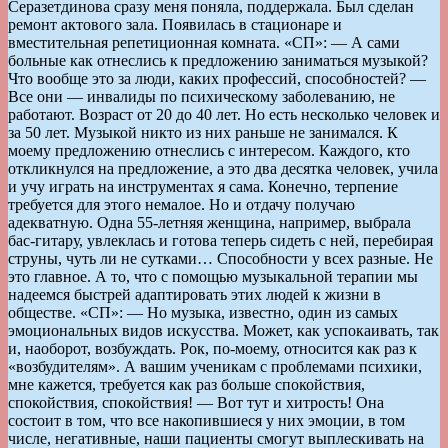
Серазетдинова сразу меня поняла, поддержала. Был сделан
ремонт актового зала. Появилась в стационаре и
вместительная репетиционная комната. «СП»: — А сами
больные как отнеслись к предложению заниматься музыкой?
Что вообще это за люди, каких профессий, способностей? —
Все они — инвалиды по психическому заболеванию, не
работают. Возраст от 20 до 40 лет. Но есть несколько человек и
за 50 лет. Музыкой никто из них раньше не занимался. К
моему предложению отнеслись с интересом. Каждого, кто
откликнулся на предложение, а это два десятка человек, учила
и учу играть на инструментах я сама. Конечно, терпение
требуется для этого немалое. Но и отдачу получаю
адекватную. Одна 55-летняя женщина, например, выбрала
бас-гитару, увлеклась и готова теперь сидеть с ней, перебирая
струны, чуть ли не сутками… Способности у всех разные. Не
это главное. А то, что с помощью музыкальной терапии мы
надеемся быстрей адаптировать этих людей к жизни в
обществе. «СП»: — Но музыка, известно, один из самых
эмоциональных видов искусства. Может, как успокаивать, так
и, наоборот, возбуждать. Рок, по-моему, относится как раз к
«возбудителям». А вашим ученикам с проблемами психики,
мне кажется, требуется как раз больше спокойствия,
спокойствия, спокойствия! — Вот тут и хитрость! Она
состоит в том, что все накопившиеся у них эмоции, в том
числе, негативные, наши пациенты смогут выплескивать на