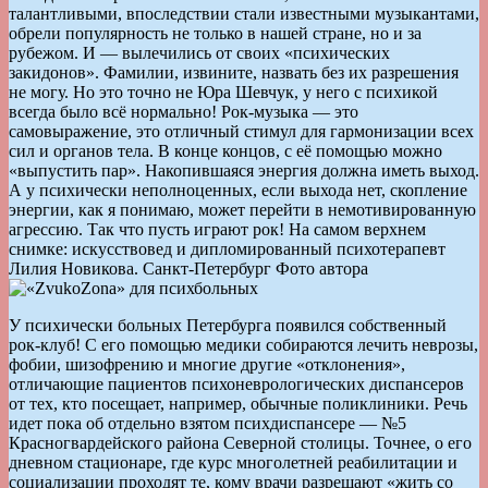
талантливыми, впоследствии стали известными музыкантами,
обрели популярность не только в нашей стране, но и за
рубежом. И — вылечились от своих «психических
закидонов». Фамилии, извините, назвать без их разрешения
не могу. Но это точно не Юра Шевчук, у него с психикой
всегда было всё нормально! Рок-музыка — это
самовыражение, это отличный стимул для гармонизации всех
сил и органов тела. В конце концов, с её помощью можно
«выпустить пар». Накопившаяся энергия должна иметь выход.
А у психически неполноценных, если выхода нет, скопление
энергии, как я понимаю, может перейти в немотивированную
агрессию. Так что пусть играют рок! На самом верхнем
снимке: искусствовед и дипломированный психотерапевт
Лилия Новикова. Санкт-Петербург Фото автора
У психически больных Петербурга появился собственный
рок-клуб! С его помощью медики собираются лечить неврозы,
фобии, шизофрению и многие другие «отклонения»,
отличающие пациентов психоневрологических диспансеров
от тех, кто посещает, например, обычные поликлиники. Речь
идет пока об отдельно взятом психдиспансере — №5
Красногвардейского района Северной столицы. Точнее, о его
дневном стационаре, где курс многолетней реабилитации и
социализации проходят те, кому врачи разрешают «жить со