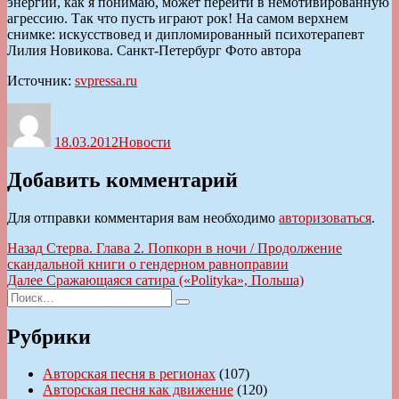
энергии, как я понимаю, может перейти в немотивированную
агрессию. Так что пусть играют рок! На самом верхнем
снимке: искусствовед и дипломированный психотерапевт
Лилия Новикова. Санкт-Петербург Фото автора
Источник:
svpressa.ru
Автор
Опубликовано
Рубрики
18.03.2012
Новости
Добавить комментарий
Для отправки комментария вам необходимо
авторизоваться
.
Навигация
Предыдущая
Назад
Стерва. Глава 2. Попкорн в ночи / Продолжение
запись:
скандальной книги о гендерном равноправии
по
Следующая
Далее
Сражающаяся сатира («Polityka», Польша)
записям
Искать:
запись:
Поиск
Рубрики
Авторская песня в регионах
(107)
Авторская песня как движение
(120)