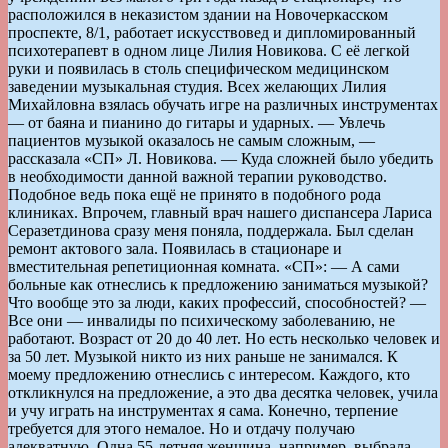
расположился в неказистом здании на Новочеркасском
проспекте, 8/1, работает искусствовед и дипломированный
психотерапевт в одном лице Лилия Новикова. С её легкой
руки и появилась в столь специфическом медицинском
заведении музыкальная студия. Всех желающих Лилия
Михайловна взялась обучать игре на различных инструментах
— от баяна и пианино до гитары и ударных. — Увлечь
пациентов музыкой оказалось не самым сложным, —
рассказала «СП» Л. Новикова. — Куда сложней было убедить
в необходимости данной важной терапии руководство.
Подобное ведь пока ещё не принято в подобного рода
клиниках. Впрочем, главный врач нашего диспансера Лариса
Серазетдинова сразу меня поняла, поддержала. Был сделан
ремонт актового зала. Появилась в стационаре и
вместительная репетиционная комната. «СП»: — А сами
больные как отнеслись к предложению заниматься музыкой?
Что вообще это за люди, каких профессий, способностей? —
Все они — инвалиды по психическому заболеванию, не
работают. Возраст от 20 до 40 лет. Но есть несколько человек и
за 50 лет. Музыкой никто из них раньше не занимался. К
моему предложению отнеслись с интересом. Каждого, кто
откликнулся на предложение, а это два десятка человек, учила
и учу играть на инструментах я сама. Конечно, терпение
требуется для этого немалое. Но и отдачу получаю
адекватную. Одна 55-летняя женщина, например, выбрала