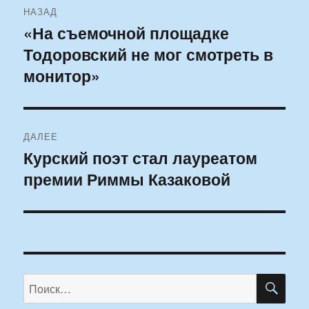
НАЗАД
по
«На съемочной площадке
Предыдущая
Тодоровский не мог смотреть в
запись:
записям
монитор»
ДАЛЕЕ
Курский поэт стал лауреатом
Следующая
премии Риммы Казаковой
запись:
ПО
Искать: