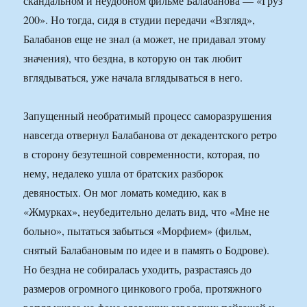
скандальном и неудобном фильме Балабанова — «Груз
200». Но тогда, сидя в студии передачи «Взгляд»,
Балабанов еще не знал (а может, не придавал этому
значения), что бездна, в которую он так любит
вглядываться, уже начала вглядываться в него.
Запущенный необратимый процесс саморазрушения
навсегда отвернул Балабанова от декадентского ретро
в сторону безутешной современности, которая, по
нему, недалеко ушла от братских разборок
девяностых. Он мог ломать комедию, как в
«Жмурках», неубедительно делать вид, что «Мне не
больно», пытаться забыться «Морфием» (фильм,
снятый Балабановым по идее и в память о Бодрове).
Но бездна не собиралась уходить, разрастаясь до
размеров огромного цинкового гроба, протяжного