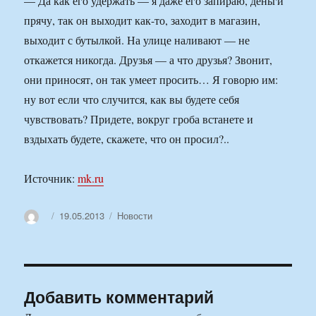
— Да как его удержать — я даже его запираю, деньги
прячу, так он выходит как-то, заходит в магазин,
выходит с бутылкой. На улице наливают — не
откажется никогда. Друзья — а что друзья? Звонит,
они приносят, он так умеет просить… Я говорю им:
ну вот если что случится, как вы будете себя
чувствовать? Придете, вокруг гроба встанете и
вздыхать будете, скажете, что он просил?..
Источник:
mk.ru
Автор
Опубликовано
Рубрики
19.05.2013
Новости
Добавить комментарий