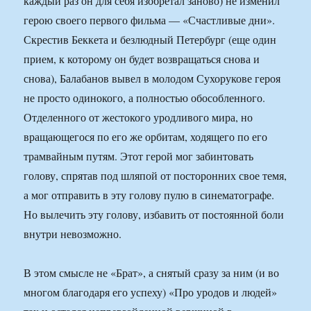
каждый раз он для себя изобретал заново) не изменил
герою своего первого фильма — «Счастливые дни».
Скрестив Беккета и безлюдный Петербург (еще один
прием, к которому он будет возвращаться снова и
снова), Балабанов вывел в молодом Сухорукове героя
не просто одинокого, а полностью обособленного.
Отделенного от жестокого уродливого мира, но
вращающегося по его же орбитам, ходящего по его
трамвайным путям. Этот герой мог забинтовать
голову, спрятав под шляпой от посторонних свое темя,
а мог отправить в эту голову пулю в синематографе.
Но вылечить эту голову, избавить от постоянной боли
внутри невозможно.
В этом смысле не «Брат», а снятый сразу за ним (и во
многом благодаря его успеху) «Про уродов и людей»