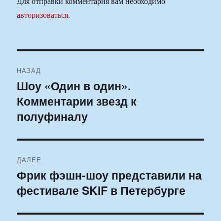
Для отправки комментария вам необходимо
авторизоваться
.
Навигация
НАЗАД
по
Шоу «Один в один».
Предыдущая
Комментарии звезд к
запись:
записям
полуфиналу
ДАЛЕЕ
Фрик фэшн-шоу представили на
Следующая
фестивале SKIF в Петербурге
запись: