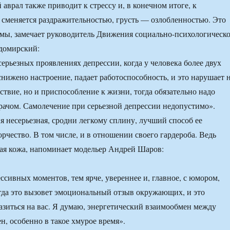
аврал также приводит к стрессу и, в конечном итоге, к
 сменяется раздражительностью, грусть — озлобленностью. Это
мы, замечает руководитель Движения социально-психологическ
домирский:
серьезных проявлениях депрессии, когда у человека более двух
снижено настроение, падает работоспособность, и это нарушает 
ствие, но и приспособление к жизни, тогда обязательно надо
врачом. Самолечение при серьезной депрессии недопустимо».
ия несерьезная, сродни легкому сплину, лучший способ ее
рчество. В том числе, и в отношении своего гардероба. Ведь
ая кожа, напоминает модельер Андрей Шаров:
ссивных моментов, тем ярче, увереннее и, главное, с юмором,
огда это вызовет эмоциональный отзыв окружающих, и это
азиться на вас. Я думаю, энергетический взаимообмен между
н, особенно в такое хмурое время».