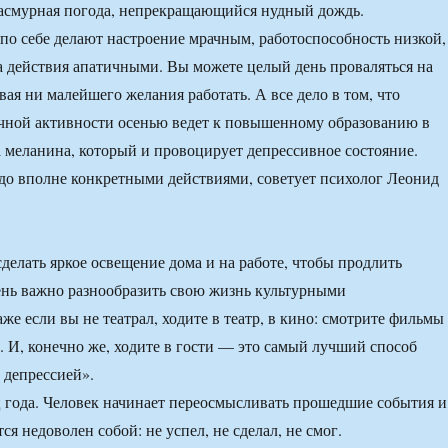
пасмурная погода, непрекращающийся нудный дождь.
по себе делают настроение мрачным, работоспособность низкой,
 действия апатичными. Вы можете целый день проваляться на
ая ни малейшего желания работать. А все дело в том, что
чной активности осенью ведет к повышенному образованию в
 меланина, который и провоцирует депрессивное состояние.
адо вполне конкретными действиями, советует психолог Леонид
делать яркое освещение дома и на работе, чтобы продлить
ень важно разнообразить свою жизнь культурными
е если вы не театрал, ходите в театр, в кино: смотрите фильмы
. И, конечно же, ходите в гости — это самый лучший способ
 депрессией».
 года. Человек начинает переосмысливать прошедшие события и
тся недоволен собой: не успел, не сделал, не смог.