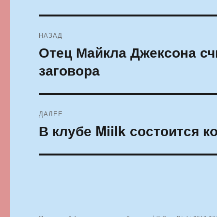
Навигация
НАЗАД
по
Отец Майкла Джексона счи
Предыдущая
запись:
записям
заговора
ДАЛЕЕ
В клубе Miilk состоится к
Следующая
запись: