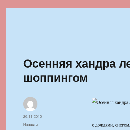
Ильменский фестиваль автор
Осенняя хандра л
шоппингом
Автор
Опубликовано
26.11.2010
Рубрики
Новости
с дождями, снегом,