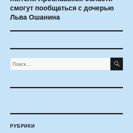
смогут пообщаться с дочерью
запись:
Льва Ошанина
ПО
Искать:
РУБРИКИ