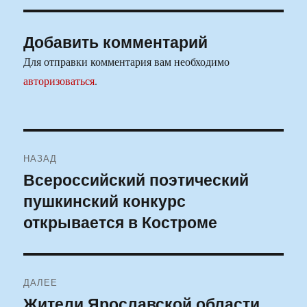
Добавить комментарий
Для отправки комментария вам необходимо
авторизоваться
.
Навигация
НАЗАД
по
Всероссийский поэтический
Предыдущая
пушкинский конкурс
запись:
записям
открывается в Костроме
ДАЛЕЕ
Жители Ярославской области
Следующая