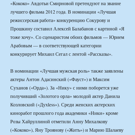
«Кококо» Авдотьи Смирновой претендуют на звание
лучшего фильма 2012 года. В номинации «Лучшая
режиссерская работа» конкуренцию Сокурову и
Прошкину составил Алексей Балабанов с картиной «Я
тоже хочу». Со сценаристом обоих фильмов — Юрием
Арабовым — в соответствующей категории
конкурирует Михаил Сегал с лентой «Рассказы».
В номинации «Лучшая мужская роль» также заявлены
актеры Антон Адасинский («Фауст») и Максим
Суханов («Орда»). За «Нику» с ними поборется уже
получивший «Золотого орла» молодой актер Данила
Козловский («Духless»). Среди женских актерских
киноработ прошлого года академики «Ники» кроме
Розы Хайруллиной отметили Анну Михалкову
(«Кококо»), Яну Троянову («Жить») и Марию Шалаеву