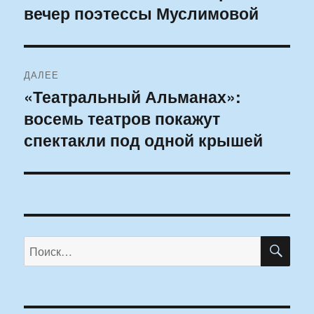
вечер поэтессы Муслимовой
запись:
записям
ДАЛЕЕ
«Театральный Альманах»:
Следующая
восемь театров покажут
запись:
спектакли под одной крышей
ПО
Искать: