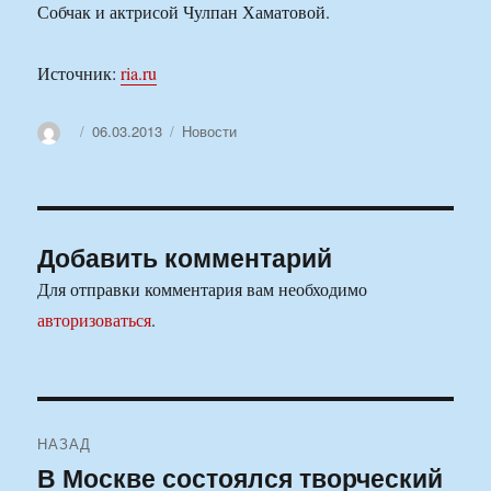
Собчак и актрисой Чулпан Хаматовой.
Источник:
ria.ru
Автор
Опубликовано
Рубрики
06.03.2013
Новости
Добавить комментарий
Для отправки комментария вам необходимо
авторизоваться
.
Навигация
НАЗАД
по
В Москве состоялся творческий
Предыдущая