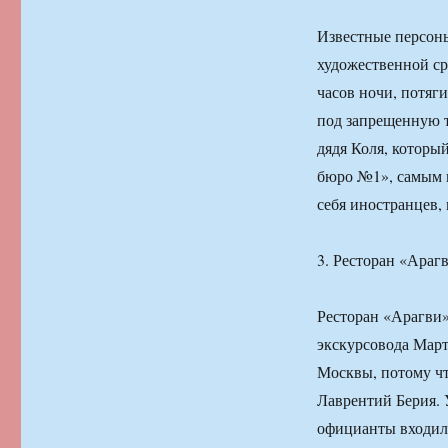
Известные персоны
художественной ср
часов ночи, потяг
под запрещенную т
дядя Коля, которы
бюро №1», самым 
себя иностранцев,
3. Ресторан «Араг
Ресторан «Арагви»
экскурсовода Март
Москвы, потому чт
Лаврентий Берия. 
официанты входили