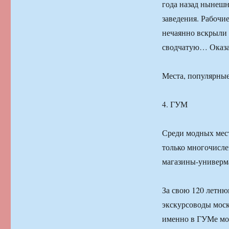
года назад нынеш
заведения. Рабочи
нечаянно вскрыли
сводчатую… Оказал
Места, популярные
4. ГУМ
Среди модных мест
только многочисле
магазины-универм
За свою 120 летн
экскурсоводы моск
именно в ГУМе мо