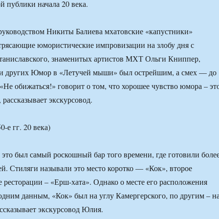
й публики начала 20 века.
 руководством Никиты Балиева мхатовские «капустники»
трясающие юмористические импровизации на злобу дня с
Станиславского, знаменитых артистов МХТ Ольги Книппер,
 и других Юмор в «Летучей мыши» был острейшим, а смех — до
 «Не обижаться!» говорит о том, что хорошее чувство юмора – эт
 рассказывает экскурсовод.
0-е гг. 20 века)
а это был самый роскошный бар того времени, где готовили боле
ей. Стиляги называли это место коротко — «Кок», второе
 ресторации – «Ерш-хата». Однако о месте его расположения
 одним данным, «Кок» был на углу Камергерского, по другим – н
ассказывает экскурсовод Юлия.