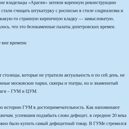
ние владельцы «Арагви» затеяли коренную реконструкцию
е стали счищать штукатурку с росписью в стиле соцреализма и
 какую-то странную кирпичную кладку — замысловатую,
ось, что это белокаменные палаты допетровских времен.
 вне времени
 столицы, которые не утратили актуальность и по сей день, не
нные московские парки, скверы и театры, но и знаменитый
аги – ГУМ и ЦУМ.
юю историю ГУМ в достопримечательность. Как напоминают
вичам, успевшим подзабыть слово дефицит, в середине 20 века
жно было купить самый дефицитный товар. В ГУМе стремился