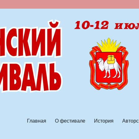
ской песни
Главная
О фестивале
История
Авторс