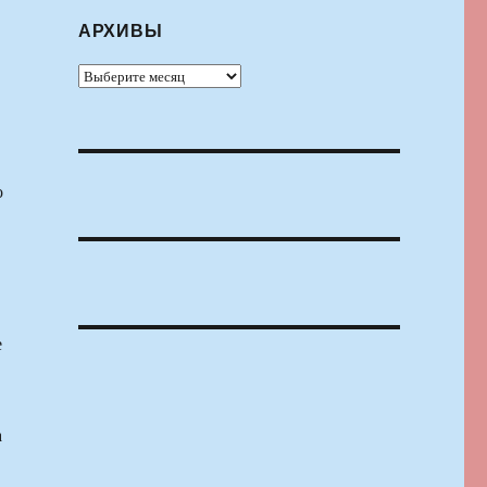
АРХИВЫ
Архивы
о
е
а