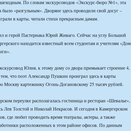
пешеходным. По словам экскурсоводов «Экскурс-бюро №1», эта
ка было «разгульным». Дворяне здесь проводили свой досуг –
играли в карты, читали стихи прекрасным дамам.
л и герой Пастернака Юрий Живаго. Сейчас на углу Большой
герского находится известный всем студентам и учителям «Дом
иги».
экскурсовод Юлия, к этому дому со двора примыкает строение 4,
 тем, что поэт Александр Пушкин проиграл здесь в карты
ю Москву картежнику Огонь-Догановскому 25 тысяч рублей.
ерском переулке располагалась гостиница и ресторан «Шевалье»,
сь Лев Толстой и Николай Некрасов. И сегодня в Камергерском
ов, где любит проводить время театралы, актеры, а также
аботники расположенных в этом районе офисов. По данным