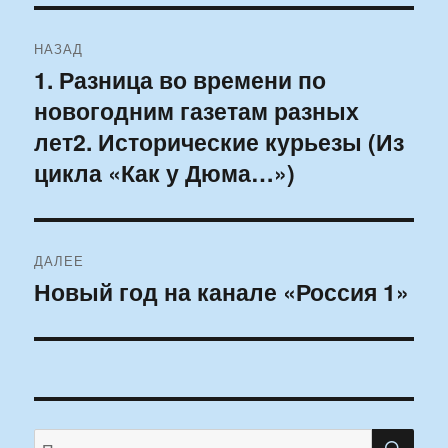
Навигация
НАЗАД
по
1. Разница во времени по
Предыдущая
новогодним газетам разных
запись:
записям
лет2. Исторические курьезы (Из
цикла «Как у Дюма…»)
ДАЛЕЕ
Новый год на канале «Россия 1»
Следующая
запись:
ПО
Искать: