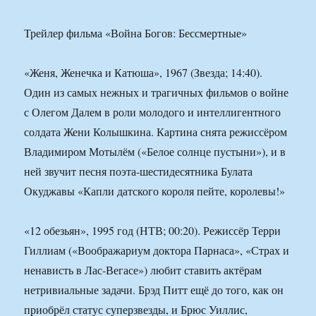
Трейлер фильма «Война Богов: Бессмертные»
«Женя, Женечка и Катюша», 1967 (Звезда; 14:40).
Один из самых нежных и трагичных фильмов о войне
с Олегом Далем в роли молодого и интеллигентного
солдата Жени Колышкина. Картина снята режиссёром
Владимиром Мотылём («Белое солнце пустыни»), и в
ней звучит песня поэта-шестидесятника Булата
Окуджавы «Капли датского короля пейте, королевы!»
«12 обезьян», 1995 год (НТВ; 00:20). Режиссёр Терри
Гиллиам («Воображариум доктора Парнаса», «Страх и
ненависть в Лас-Вегасе») любит ставить актёрам
нетривиальные задачи. Брэд Питт ещё до того, как он
приобрёл статус суперзвезды, и Брюс Уиллис,