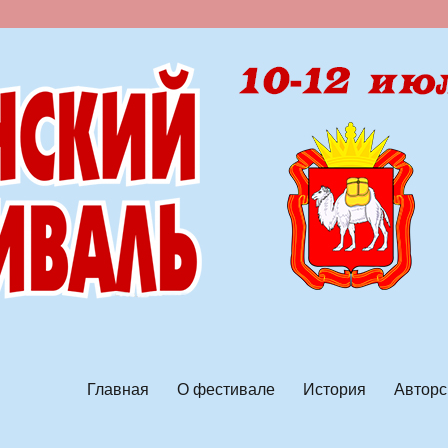
ской песни
Главная
О фестивале
История
Авторс