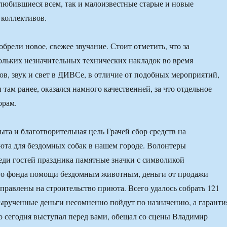
любившиеся всем, так и малоизвестные старые и новые
коллективов.
брели новое, свежее звучание. Стоит отметить, что за
льких незначительных технических накладок во время
в, звук и свет в ДИВСе, в отличие от подобных мероприятий,
там ранее, оказался намного качественней, за что отдельное
орам.
ыта и благотворительная цель Грачей сбор средств на
юта для бездомных собак в нашем городе. Волонтеры
еди гостей праздника памятные значки с символикой
го фонда помощи бездомным животным, деньги от продажи
аправлены на строительство приюта. Всего удалось собрать 121
Вырученные деньги несомненно пойдут по назначению, а гаранти
то сегодня выступал перед вами, обещал со сцены Владимир