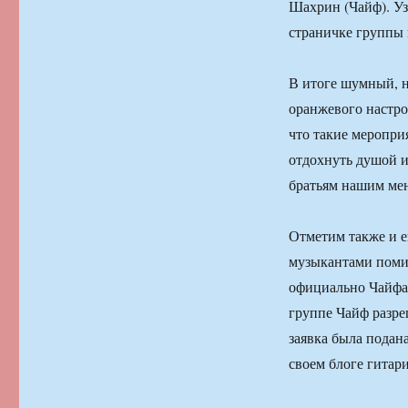
Шахрин (Чайф). Уз
страничке группы 
В итоге шумный, 
оранжевого настро
что такие меропри
отдохнуть душой и
братьям нашим ме
Отметим также и 
музыкантами поми
официально Чайфам
группе Чайф разре
заявка была подан
своем блоге гитар