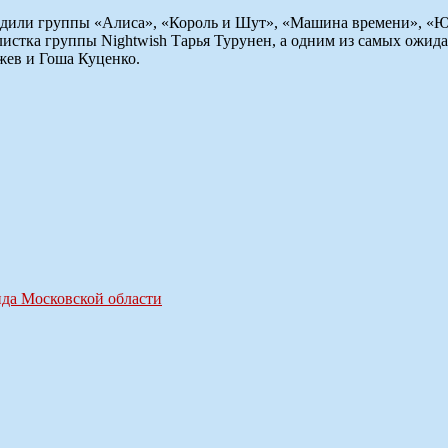
ердили группы «Алиса», «Король и Шут», «Машина времени», «
олистка группы Nightwish Тарья Турунен, а одним из самых ож
жев и Гоша Куценко.
нда Московской области