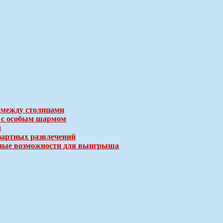
 между столицами
е с особым шармом
и
зартных развлечений
ичные возможности для выигрыша