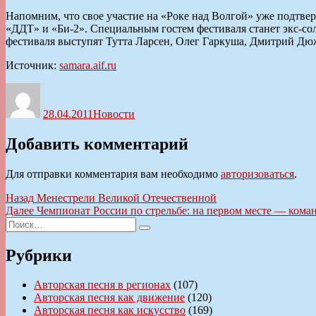
Напомним, что свое участие на «Роке над Волгой» уже подтв
«ДДТ» и «Би-2». Специальным гостем фестиваля станет экс-с
фестиваля выступят Тутта Ларсен, Олег Гаркуша, Дмитрий Дю
Источник:
samara.aif.ru
Автор
Опубликовано
Рубрики
28.04.2011
Новости
Добавить комментарий
Для отправки комментария вам необходимо
авторизоваться
.
Навигация
Предыдущая
Назад
Менестрели Великой Отечественной
запись:
Следующая
Далее
Чемпионат России по стрельбе: на первом месте — кома
по
Искать:
запись:
Поиск
записям
Рубрики
Авторская песня в регионах
(107)
Авторская песня как движение
(120)
Авторская песня как искусство
(169)