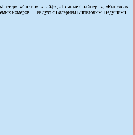
Ю-Питер», «Сплин», «Чайф», «Ночные Снайперы», «Кипелов»,
идаемых номеров — ее дуэт с Валерием Кипеловым. Ведущими