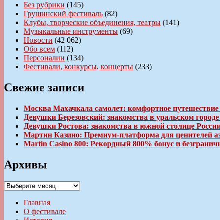
Без рубрики
(145)
Грушинский фестиваль
(82)
Клубы, творческие объединения, театры
(141)
Музыкальные инструменты
(69)
Новости
(42 062)
Обо всем
(112)
Персоналии
(134)
Фестивали, конкурсы, концерты
(233)
Свежие записи
Москва Махачкала самолет: комфортное путешествие
Девушки Березовский: знакомства в уральском город
Девушки Ростова: знакомства в южной столице Росси
Мартин Казино: Премиум-платформа для ценителей а
Martin Casino 800: Рекордный 800% бонус и безгран
Архивы
Архивы
Главная
О фестивале