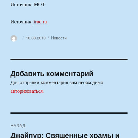
Источник: МОТ
Источник:
trud.ru
Автор
Опубликовано
Рубрики
16.08.2010
Новости
Добавить комментарий
Для отправки комментария вам необходимо
авторизоваться
.
Навигация
НАЗАД
по
Джайпур: Священные храмы и
Предыдущая