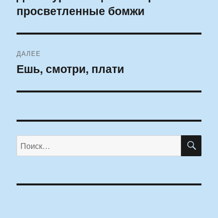
просветленные бомжи
запись:
записям
ДАЛЕЕ
Ешь, смотри, плати
Следующая
запись:
ПО
Искать: