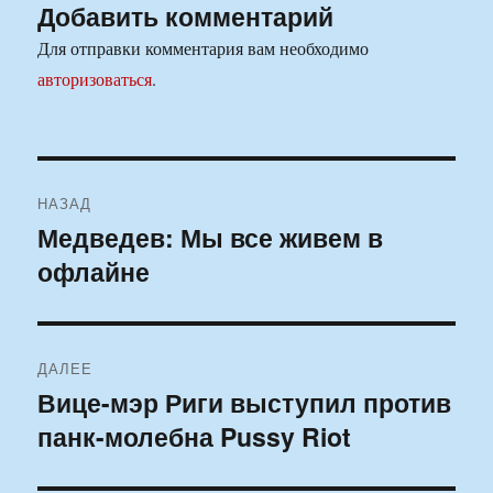
Добавить комментарий
Для отправки комментария вам необходимо
авторизоваться
.
Навигация
НАЗАД
по
Медведев: Мы все живем в
Предыдущая
офлайне
запись:
записям
ДАЛЕЕ
Вице-мэр Риги выступил против
Следующая
панк-молебна Pussy Riot
запись: