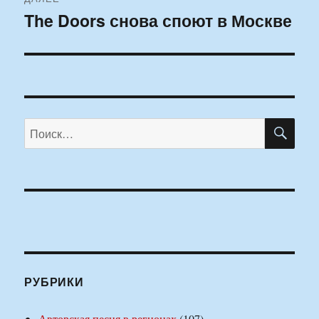
The Doors снова споют в Москве
Следующая
запись:
ПО
Искать:
РУБРИКИ
Авторская песня в регионах
(107)