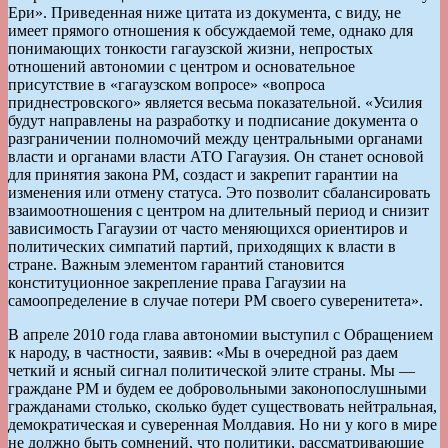
Ери». Приведенная ниже цитата из документа, с виду, не
имеет прямого отношения к обсуждаемой теме, однако для
понимающих тонкости гагаузской жизни, непростых
отношений автономии с центром и основательное
присутствие в «гагаузском вопросе» «вопроса
приднестровского» является весьма показательной. «Усилия
будут направлены на разработку и подписание документа о
разграничении полномочий между центральными органами
власти и органами власти АТО Гагаузия. Он станет основой
для принятия закона РМ, создаст и закрепит гарантии на
изменения или отмену статуса. Это позволит сбалансировать
взаимоотношения с центром на длительный период и снизит
зависимость Гагаузии от часто меняющихся ориентиров и
политических симпатий партий, приходящих к власти в
стране. Важным элементом гарантий становится
конституционное закрепление права Гагаузии на
самоопределение в случае потери РМ своего суверенитета».
В апреле 2010 года глава автономии выступил с Обращением
к народу, в частности, заявив: «Мы в очередной раз даем
четкий и ясный сигнал политической элите страны. Мы —
граждане РМ и будем ее добровольными законопослушными
гражданами столько, сколько будет существовать нейтральная,
демократическая и суверенная Молдавия. Но ни у кого в мире
не должно быть сомнений, что политики, рассматривающие