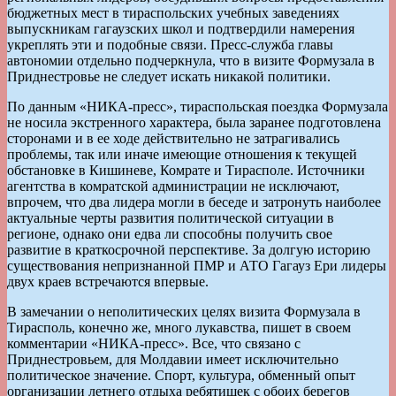
бюджетных мест в тираспольских учебных заведениях
выпускникам гагаузских школ и подтвердили намерения
укреплять эти и подобные связи. Пресс-служба главы
автономии отдельно подчеркнула, что в визите Формузала в
Приднестровье не следует искать никакой политики.
По данным «НИКА-пресс», тираспольская поездка Формузала
не носила экстренного характера, была заранее подготовлена
сторонами и в ее ходе действительно не затрагивались
проблемы, так или иначе имеющие отношения к текущей
обстановке в Кишиневе, Комрате и Тирасполе. Источники
агентства в комратской администрации не исключают,
впрочем, что два лидера могли в беседе и затронуть наиболее
актуальные черты развития политической ситуации в
регионе, однако они едва ли способны получить свое
развитие в краткосрочной перспективе. За долгую историю
существования непризнанной ПМР и АТО Гагауз Ери лидеры
двух краев встречаются впервые.
В замечании о неполитических целях визита Формузала в
Тирасполь, конечно же, много лукавства, пишет в своем
комментарии «НИКА-пресс». Все, что связано с
Приднестровьем, для Молдавии имеет исключительно
политическое значение. Спорт, культура, обменный опыт
организации летнего отдыха ребятишек с обоих берегов