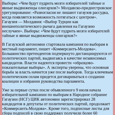
Выборы: «Чем будут пудрить мозги избирателей тайные и
явные выдвиженцы олигархов?» Молдавско-приднестровское
урегулирование: «Разногласия не лишают гагаузов рассудка,
когда появляется возможность потягаться с центром».
Гагаузия — Молдавия: «Выбор Турции как
внешнеполитического рычага давления на Гагаузию
неслучаен». Выборы: «Чем будут пудрить мозги избирателей
тайные и явные выдвиженцы олигархов?»
В Гагаузской автономии стартовала кампания по выборам в
местный парламент, пишет «Коммерсантъ-Молдова».
Большинство претендентов подчеркнуто дистанциируются от
политических партий, выдвигаясь в качестве независимых
кандидатов. Власти надеются провести «образцово-
показательные выборы». А эксперты уверены, что основная
борьба за власть начнется уже после выборов. Тогда ключевым
политическим силам придется договариваться о создании
коалиции и избрании руководства парламента.
Уже за первые сутки после объявленного 9 июля начала
избирательной кампании по выборам в Народное собрание
Гагаузии (НСГ) ЦИК автономии зарегистрировал 28
кандидатов в депутаты от политических партий, продолжает
«Коммерсантъ-Молдова». Кроме того, подписные листы для
сбора подписей в свою поддержку получили более 60