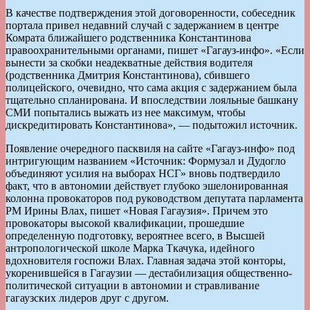
В качестве подтверждения этой договоренности, собеседник
портала привел недавний случай с задержанием в центре
Комрата ближайшего родственника Константинова
правоохранительными органами, пишет «Гагауз-инфо». «Если
вынести за скобки неадекватные действия водителя
(родственника Дмитрия Константинова), сбившего
полицейского, очевидно, что сама акция с задержанием была
тщательно спланирована. И впоследствии лояльные башкану
СМИ попытались выжать из нее максимум, чтобы
дискредитировать Константинова», — подытожил источник.
Появление очередного пасквиля на сайте «Гагауз-инфо» под
интригующим названием «Источник: Формузал и Дудогло
объединяют усилия на выборах НСГ» вновь подтвердило
факт, что в автономии действует глубоко эшелонированная
колонна провокаторов под руководством депутата парламента
РМ Ирины Влах, пишет «Новая Гагаузия». Причем это
провокаторы высокой квалификации, прошедшие
определенную подготовку, вероятнее всего, в Высшей
антропологической школе Марка Ткачука, идейного
вдохновителя госпожи Влах. Главная задача этой конторы,
укоренившейся в Гагаузии — дестабилизация общественно-
политической ситуации в автономии и стравливание
гагаузских лидеров друг с другом.