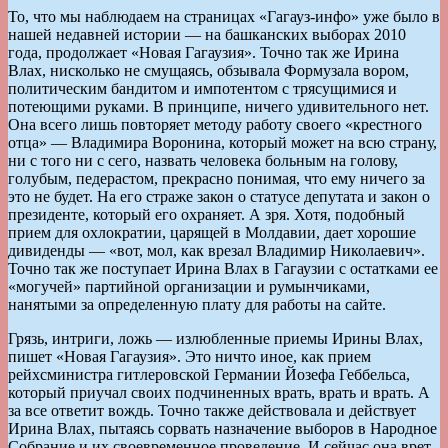
То, что мы наблюдаем на страницах «Гагауз-инфо» уже было в
нашей недавней истории — на башканских выборах 2010
года, продолжает «Новая Гагаузия». Точно так же Ирина
Влах, нисколько не смущаясь, обзывала Формузала вором,
политическим бандитом и импотентом с трясущимися и
потеющими руками. В принципе, ничего удивительного нет.
Она всего лишь повторяет методу работу своего «крестного
отца» — Владимира Воронина, который может на всю страну,
ни с того ни с сего, назвать человека больным на голову,
голубым, педерастом, прекрасно понимая, что ему ничего за
это не будет. На его страже закон о статусе депутата и закон о
президенте, который его охраняет. А зря. Хотя, подобный
прием для охлократии, царящей в Молдавии, дает хорошие
дивиденды — «вот, мол, как врезал Владимир Николаевич».
Точно так же поступает Ирина Влах в Гагаузии с остатками ее
«могучей» партийной организации и румынчиками,
нанятыми за определенную плату для работы на сайте.
Грязь, интриги, ложь — излюбленные приемы Ирины Влах,
пишет «Новая Гагаузия». Это ничто иное, как прием
рейхсминистра гитлеровской Германии Йозефа Геббельса,
который приучал своих подчиненных врать, врать и врать. А
за все ответит вождь. Точно также действовала и действует
Ирина Влах, пытаясь сорвать назначение выборов в Народное
Собрание и их своевременное проведение. И сейчас она врет