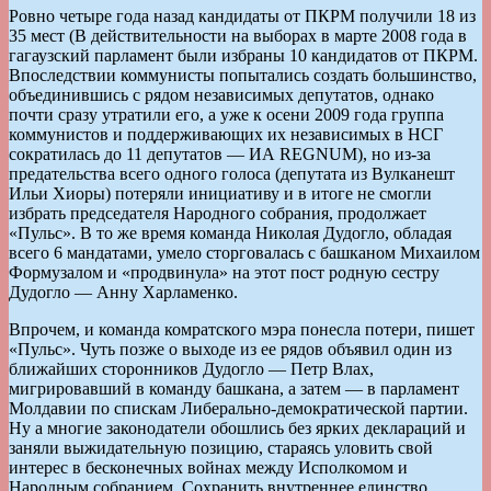
Ровно четыре года назад кандидаты от ПКРМ получили 18 из
35 мест (В действительности на выборах в марте 2008 года в
гагаузский парламент были избраны 10 кандидатов от ПКРМ.
Впоследствии коммунисты попытались создать большинство,
объединившись с рядом независимых депутатов, однако
почти сразу утратили его, а уже к осени 2009 года группа
коммунистов и поддерживающих их независимых в НСГ
сократилась до 11 депутатов — ИА REGNUM), но из-за
предательства всего одного голоса (депутата из Вулканешт
Ильи Хиоры) потеряли инициативу и в итоге не смогли
избрать председателя Народного собрания, продолжает
«Пульс». В то же время команда Николая Дудогло, обладая
всего 6 мандатами, умело сторговалась с башканом Михаилом
Формузалом и «продвинула» на этот пост родную сестру
Дудогло — Анну Харламенко.
Впрочем, и команда комратского мэра понесла потери, пишет
«Пульс». Чуть позже о выходе из ее рядов объявил один из
ближайших сторонников Дудогло — Петр Влах,
мигрировавший в команду башкана, а затем — в парламент
Молдавии по спискам Либерально-демократической партии.
Ну а многие законодатели обошлись без ярких деклараций и
заняли выжидательную позицию, стараясь уловить свой
интерес в бесконечных войнах между Исполкомом и
Народным собранием. Сохранить внутреннее единство,