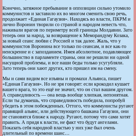
Конечно, затяжное пребывание в оппозиции сильно утомило
коммунистов и заставило их во многом сменить свою речь,
продолжает «Единая Гагаузия». Находясь во власти, ПКРМ и
лично Воронин творили со страной и народом невесть что,
наживали врагов по периметру всей границы Молдавии. Зато
теперь они за народ, за возвращение к Меморандуму Козака,
за новый сеанс любви с Россией и так далее. Жаль, что у
коммунистов Воронина все только по сеансам, и все как-то
неискренне и с запозданием. Имея абсолютное, подавляющее
большинство в парламенте страны, они не решили ни одной
насущной проблемы, и все наши беды только усугубляли.
Зато теперь они хают других, кто пришел им на смену.
Мы и сами видим все изъяны и промахи Альянса, пишет
«Единая Гагаузия». Но не зря говорят: если крокодил кушает
вашего врага, то это ещё не значит, что он стал вашим другом.
А справедливость — она вещь вообще хлипкая, непонятная.
Если ты думаешь, что справедливость победила, попробуй
убедить в этом побежденных. Оттого, что коммунисты ругают
правящий альянс, или действующего башкана Гагаузии, они
не становятся ближе к народу. Ругают, потому что сами хотят
править. А придя к власти, не факт что будут ангелами.
Показать себя народной властью у них уже был очень
длительный по времени шанс…