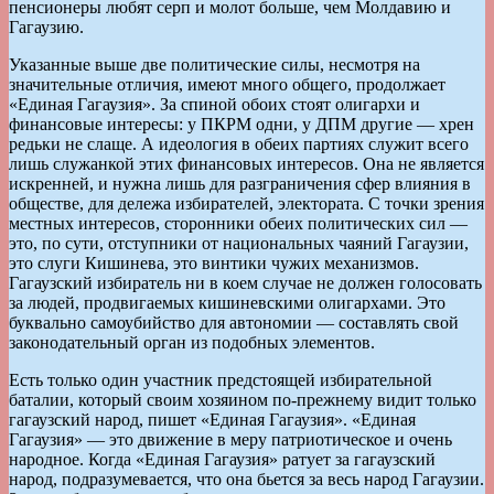
пенсионеры любят серп и молот больше, чем Молдавию и
Гагаузию.
Указанные выше две политические силы, несмотря на
значительные отличия, имеют много общего, продолжает
«Единая Гагаузия». За спиной обоих стоят олигархи и
финансовые интересы: у ПКРМ одни, у ДПМ другие — хрен
редьки не слаще. А идеология в обеих партиях служит всего
лишь служанкой этих финансовых интересов. Она не является
искренней, и нужна лишь для разграничения сфер влияния в
обществе, для дележа избирателей, электората. С точки зрения
местных интересов, сторонники обеих политических сил —
это, по сути, отступники от национальных чаяний Гагаузии,
это слуги Кишинева, это винтики чужих механизмов.
Гагаузский избиратель ни в коем случае не должен голосовать
за людей, продвигаемых кишиневскими олигархами. Это
буквально самоубийство для автономии — составлять свой
законодательный орган из подобных элементов.
Есть только один участник предстоящей избирательной
баталии, который своим хозяином по-прежнему видит только
гагаузский народ, пишет «Единая Гагаузия». «Единая
Гагаузия» — это движение в меру патриотическое и очень
народное. Когда «Единая Гагаузия» ратует за гагаузский
народ, подразумевается, что она бьется за весь народ Гагаузии.