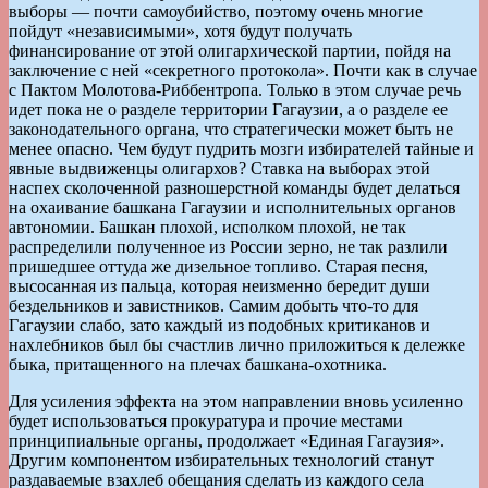
выборы — почти самоубийство, поэтому очень многие
пойдут «независимыми», хотя будут получать
финансирование от этой олигархической партии, пойдя на
заключение с ней «секретного протокола». Почти как в случае
с Пактом Молотова-Риббентропа. Только в этом случае речь
идет пока не о разделе территории Гагаузии, а о разделе ее
законодательного органа, что стратегически может быть не
менее опасно. Чем будут пудрить мозги избирателей тайные и
явные выдвиженцы олигархов? Ставка на выборах этой
наспех сколоченной разношерстной команды будет делаться
на охаивание башкана Гагаузии и исполнительных органов
автономии. Башкан плохой, исполком плохой, не так
распределили полученное из России зерно, не так разлили
пришедшее оттуда же дизельное топливо. Старая песня,
высосанная из пальца, которая неизменно бередит души
бездельников и завистников. Самим добыть что-то для
Гагаузии слабо, зато каждый из подобных критиканов и
нахлебников был бы счастлив лично приложиться к дележке
быка, притащенного на плечах башкана-охотника.
Для усиления эффекта на этом направлении вновь усиленно
будет использоваться прокуратура и прочие местами
принципиальные органы, продолжает «Единая Гагаузия».
Другим компонентом избирательных технологий станут
раздаваемые взахлеб обещания сделать из каждого села