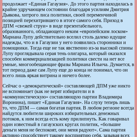
продолжает «Единая Гагаузия». До этого партия находилась в
крайне удручающем состоянии благодаря усилиям Дмитрия
Дьякова, хитрого лиса политики, своей переменчивой
позицией перехитрившего в итоге самого себя. Приход в
ДПМ «свежей струи» в виде презентабельного,
образованного, обладающего неким «европейским лоском»
Мариана Лупу действительно вселил столь далеко идущие
надежды, что и в Гагаузии у него появились сторонники и
помощники. Тогда еще не так явственно из-за высокой спины
Лупу проглядывала серая тень олигарха, который оказался
способен коммерциализацией политики свести на нет все
умные, многообещающие фразы Мариана Ильича. Думается, в
тот период даже сам Лупу еще до конца не понимал, что он
всего лишь яркая витрина и ничего более.
Сейчас о «демократической» составляющей ДПМ уже никто
не вспоминает (как не верят избиратели и в
«коммунистическую» составляющую партии Владимира
Воронина), пишет «Единая Гагаузия». На слуху теперь лишь
то, что ДПМ — самая богатая партия. В любом регионе всегда
найдутся любители широких избирательных денежных
потоков, к ним всегда есть кому прилипнуть. Как говаривал
один известный в гагаузских кругах политик, «большие
деньги меня не беспокоят, они меня радуют». Сама партия
активно способствует такому восприятию себя, зазывая всех