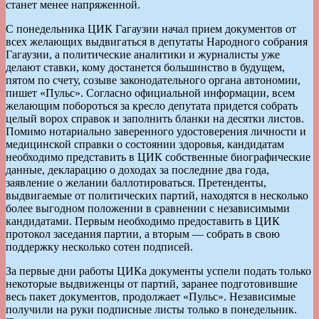
станет менее напряженной.
С понедельника ЦИК Гагаузии начал прием документов от
всех желающих выдвигаться в депутаты Народного собрания
Гагаузии, а политические аналитики и журналисты уже
делают ставки, кому достанется большинство в будущем,
пятом по счету, созыве законодательного органа автономии,
пишет «Пульс». Согласно официальной информации, всем
желающим побороться за кресло депутата придется собрать
целый ворох справок и заполнить бланки на десятки листов.
Помимо нотариально заверенного удостоверения личности и
медицинской справки о состоянии здоровья, кандидатам
необходимо представить в ЦИК собственные биографические
данные, декларацию о доходах за последние два года,
заявление о желании баллотироваться. Претенденты,
выдвигаемые от политических партий, находятся в несколько
более выгодном положении в сравнении с независимыми
кандидатами. Первым необходимо предоставить в ЦИК
протокол заседания партии, а вторым — собрать в свою
поддержку несколько сотен подписей.
За первые дни работы ЦИКа документы успели подать только
некоторые выдвиженцы от партий, заранее подготовившие
весь пакет документов, продолжает «Пульс». Независимые
получили на руки подписные листы только в понедельник.