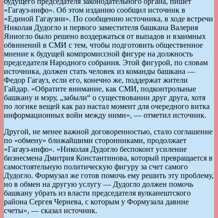
будущего председателя законодательного органа, пишет
«Гагауз-инфо». Об этом изданию сообщил источник в
«Единой Гагаузии». По сообщению источника, в ходе встречи
Николая Дудогло и первого заместителя башкана Валерия
Яниогло было решено воздержаться от выпадов и взаимных
обвинений в СМИ с тем, чтобы подготовить общественное
мнение к будущей компромиссной фигуре на должность
председателя Народного собрания. Этой фигурой, по словам
источника, должен стать человек из команды башкана —
Федор Гагауз, если его, конечно же, поддержат жители
Гайдар. «Обратите внимание, как СМИ, подконтрольные
башкану и мэру, „забыли“ о существовании друг друга, хотя
по логике вещей как раз настал момент для очередного витка
информационных войн между ними», — отметил источник.
Другой, не менее важной договоренностью, стало соглашение
по «обмену» ближайшими сторонниками, продолжает
«Гагауз-инфо». «Николая Дудогло беспокоит усиление
бизнесмена Дмитрия Константинова, который превращается в
самостоятельную политическую фигуру за счет самого
Дудогло. Формузал же готов помочь ему решить эту проблему,
но в обмен на другую услугу — Дудогло должен помочь
башкану убрать из власти председателя вулканештского
района Сергея Чернева, с которым у Формузала давние
счеты», — сказал источник.