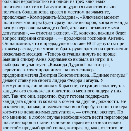
большой вероятностью ни одной из трех ключевых
политических сил в Гагаузии не удастся самостоятельно
получить большинства кресел в местном парламенте,
продолжает «Коммерсантъ-Молдова». «Ключевой момент
политической игры будет сразу после выборов, когда команды
начнут переговоры между собой, а также с независимыми
депутатами», — отметил эксперт. «И, конечно, важным будет
вопрос избрания спикера», — продолжил господин Ангели.
Он напомнил, что в предыдущем составе НСГ депутаты при
схожем раскладе не могли избрать руководство на протяжении
нескольких месяцев. «Теперь ситуация ничуть не проще.
Бывший спикер Анна Харламенко выбыла из игры и в
выборах не участвует. „Команда Дудогло“ на этот раз,
вероятно, захочет продвинуть на пост спикера
предпринимателя Дмитрия Константинова. „Единые гагаузы“
делают ставку на своего лидера Федора Гагауза. У
коммунистов, лишившихся Карасени, ситуация сложнее, так
как другого столь же авторитетного местного лидера у них
нет. Так что они, вероятно, будут готовы поддержать
кандидата одной из команд в обмен на другие должности. Не
исключено, однако, и вмешательство в борьбу за пост спикера
кого-то из независимых депутатов», — отметил эксперт. По
его мнению, в любом случае необходимость вести переговоры
после выборов и станет основной гарантией относительно
«чистой» предвыборной гонки, которая, однако, от этого не