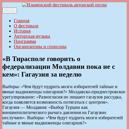
Перейти
к
Меню
Ильменский фестиваль авторской песни
содержимому
Главная
О фестивале
История
Авторская музыка
Программа
Организаторы и спонсоры
«В Тирасполе говорить о
федерализации Молдавии пока не с
кем»: Гагаузия за неделю
Выборы: «Чем будут пудрить мозги избирателей тайные и
явные выдвиженцы олигархов?» Молдавско-приднестровское
урегулирование: «Разногласия не лишают гагаузов рассудка,
когда появляется возможность потягаться с центром».
Гагаузия — Молдавия: «Выбор Турции как
внешнеполитического рычага давления на Гагаузию
неслучаен». Выборы: «Чем будут пудрить мозги избирателей
тайные и явные выдвиженцы олигархов?»