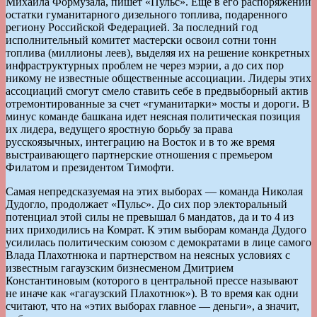
Михаила Формузала, пишет «Пульс». Еще в его распоряжении
остатки гуманитарного дизельного топлива, подаренного
региону Российской Федерацией. За последний год
исполнительный комитет мастерски освоил сотни тонн
топлива (миллионы леев), выделяя их на решение конкретных
инфраструктурных проблем не через мэрии, а до сих пор
никому не известные общественные ассоциации. Лидеры этих
ассоциаций смогут смело ставить себе в предвыборный актив
отремонтированные за счет «гуманитарки» мосты и дороги. В
минус команде башкана идет неясная политическая позиция
их лидера, ведущего яростную борьбу за права
русскоязычных, интеграцию на Восток и в то же время
выстраивающего партнерские отношения с премьером
Филатом и президентом Тимофти.
Самая непредсказуемая на этих выборах — команда Николая
Дудогло, продолжает «Пульс». До сих пор электоральный
потенциал этой силы не превышал 6 мандатов, да и то 4 из
них приходились на Комрат. К этим выборам команда Дудого
усилилась политическим союзом с демократами в лице самого
Влада Плахотнюка и партнерством на неясных условиях с
известным гагаузским бизнесменом Дмитрием
Константиновым (которого в центральной прессе называют
не иначе как «гагаузский Плахотнюк»). В то время как одни
считают, что на «этих выборах главное — деньги», а значит,