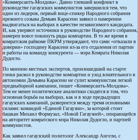
«Коммерсантъ-Молдова». Давно тлевший конфликт в
руководстве гагаузских коммунистов завершился тем, что
один из лидеров, первый вице-спикер Народного собрания
прежнего созыва Демьян Карасени заявил о намерении
выдвигаться на выборах в качестве независимого кандидата.
И, как уверяют источники в руководстве Народного собрания,
намерен вовсе покинуть ряды компартии. В то же время в
комратском райкоме ПКРМ утверждают, что сами «отказали в
доверии» господину Карасени из-за его отдаления от партии
и работы на команду конкурента — мэра Комрата Николая
Дудогло.
По мнению местных экспертов, произошедший на старте
гонки раскол в руководстве компартии и уход влиятельного в
автономии Демьяна Карасени не сулит коммунистам легкой
предвыборной кампании, пишет «Коммерсантъ-Молдова».
Тем не менее политические аналитики сходятся в том, что
основная борьба на выборах, как и в ходе предыдущих
гагаузских кампаний, развернется между тремя основными
силами: командой «Единой Гагаузии», за которой стоит
башкан Михаил Формузал, «Новой Гагаузией», опирающейся
на авторитет комратского мэра Николая Дудогло, и партией
коммунистов.
Как заявил гагаузский политолог Александр Ангели, с