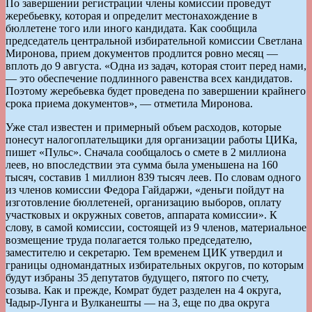
По завершении регистрации члены комиссии проведут
жеребьевку, которая и определит местонахождение в
бюллетене того или иного кандидата. Как сообщила
председатель центральной избирательной комиссии Светлана
Миронова, прием документов продлится ровно месяц —
вплоть до 9 августа. «Одна из задач, которая стоит перед нами,
— это обеспечение подлинного равенства всех кандидатов.
Поэтому жеребьевка будет проведена по завершении крайнего
срока приема документов», — отметила Миронова.
Уже стал известен и примерный объем расходов, которые
понесут налогоплательщики для организации работы ЦИКа,
пишет «Пульс». Сначала сообщалось о смете в 2 миллиона
леев, но впоследствии эта сумма была уменьшена на 160
тысяч, составив 1 миллион 839 тысяч леев. По словам одного
из членов комиссии Федора Гайдаржи, «деньги пойдут на
изготовление бюллетеней, организацию выборов, оплату
участковых и окружных советов, аппарата комиссии». К
слову, в самой комиссии, состоящей из 9 членов, материальное
возмещение труда полагается только председателю,
заместителю и секретарю. Тем временем ЦИК утвердил и
границы одномандатных избирательных округов, по которым
будут избраны 35 депутатов будущего, пятого по счету,
созыва. Как и прежде, Комрат будет разделен на 4 округа,
Чадыр-Лунга и Вулканешты — на 3, еще по два округа