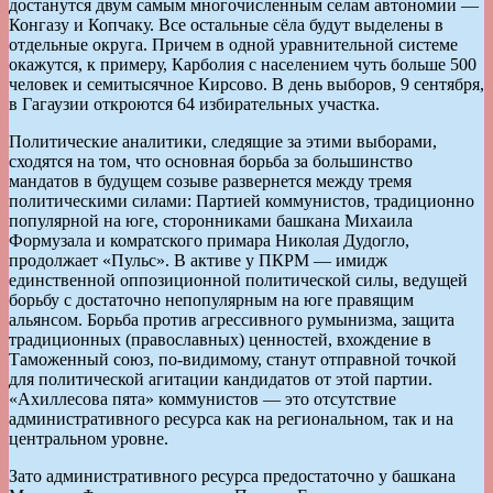
достанутся двум самым многочисленным селам автономии —
Конгазу и Копчаку. Все остальные сёла будут выделены в
отдельные округа. Причем в одной уравнительной системе
окажутся, к примеру, Карболия с населением чуть больше 500
человек и семитысячное Кирсово. В день выборов, 9 сентября,
в Гагаузии откроются 64 избирательных участка.
Политические аналитики, следящие за этими выборами,
сходятся на том, что основная борьба за большинство
мандатов в будущем созыве развернется между тремя
политическими силами: Партией коммунистов, традиционно
популярной на юге, сторонниками башкана Михаила
Формузала и комратского примара Николая Дудогло,
продолжает «Пульс». В активе у ПКРМ — имидж
единственной оппозиционной политической силы, ведущей
борьбу с достаточно непопулярным на юге правящим
альянсом. Борьба против агрессивного румынизма, защита
традиционных (православных) ценностей, вхождение в
Таможенный союз, по-видимому, станут отправной точкой
для политической агитации кандидатов от этой партии.
«Ахиллесова пята» коммунистов — это отсутствие
административного ресурса как на региональном, так и на
центральном уровне.
Зато административного ресурса предостаточно у башкана