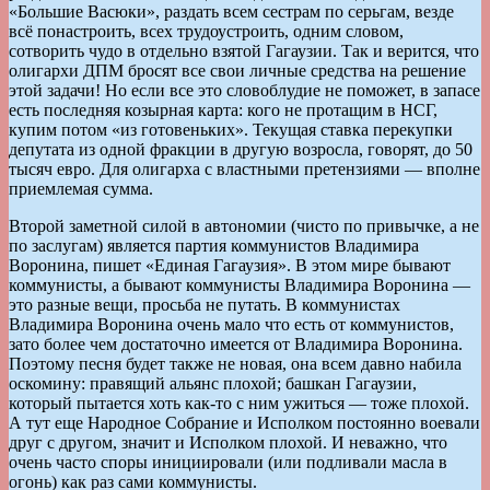
«Большие Васюки», раздать всем сестрам по серьгам, везде
всё понастроить, всех трудоустроить, одним словом,
сотворить чудо в отдельно взятой Гагаузии. Так и верится, что
олигархи ДПМ бросят все свои личные средства на решение
этой задачи! Но если все это словоблудие не поможет, в запасе
есть последняя козырная карта: кого не протащим в НСГ,
купим потом «из готовеньких». Текущая ставка перекупки
депутата из одной фракции в другую возросла, говорят, до 50
тысяч евро. Для олигарха с властными претензиями — вполне
приемлемая сумма.
Второй заметной силой в автономии (чисто по привычке, а не
по заслугам) является партия коммунистов Владимира
Воронина, пишет «Единая Гагаузия». В этом мире бывают
коммунисты, а бывают коммунисты Владимира Воронина —
это разные вещи, просьба не путать. В коммунистах
Владимира Воронина очень мало что есть от коммунистов,
зато более чем достаточно имеется от Владимира Воронина.
Поэтому песня будет также не новая, она всем давно набила
оскомину: правящий альянс плохой; башкан Гагаузии,
который пытается хоть как-то с ним ужиться — тоже плохой.
А тут еще Народное Собрание и Исполком постоянно воевали
друг с другом, значит и Исполком плохой. И неважно, что
очень часто споры инициировали (или подливали масла в
огонь) как раз сами коммунисты.