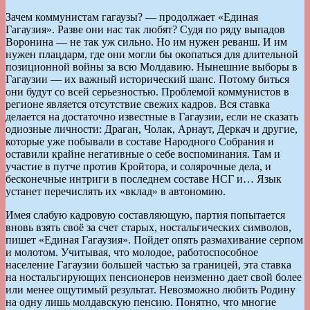
Зачем коммунистам гагаузы? — продолжает «Единая
Гагаузия». Разве они нас так любят? Судя по ряду выпадов
Воронина — не так уж сильно. Но им нужен реванш. И им
нужен плацдарм, где они могли бы окопаться для длительной
позиционной войны за всю Молдавию. Нынешние выборы в
Гагаузии — их важный исторический шанс. Потому биться
они будут со всей серьезностью. Проблемой коммунистов в
регионе является отсутствие свежих кадров. Вся ставка
делается на достаточно известные в Гагаузии, если не сказать
одиозные личности: Драган, Чолак, Арнаут, Деркач и другие,
которые уже побывали в составе Народного Собрания и
оставили крайне негативные о себе воспоминания. Там и
участие в путче против Кройтора, и солярочные дела, и
бесконечные интриги в последнем составе НСГ и… Язык
устанет перечислять их «вклад» в автономию.
Имея слабую кадровую составляющую, партия попытается
вновь взять своё за счет старых, ностальгических символов,
пишет «Единая Гагаузия». Пойдет опять размахивание серпом
и молотом. Учитывая, что молодое, работоспособное
население Гагаузии большей частью за границей, эта ставка
на ностальгирующих пенсионеров неизменно дает свой более
или менее ощутимый результат. Невозможно любить Родину
на одну лишь молдавскую пенсию. Понятно, что многие