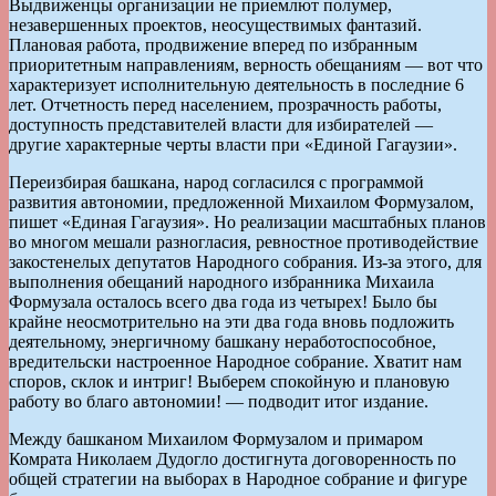
Выдвиженцы организации не приемлют полумер,
незавершенных проектов, неосуществимых фантазий.
Плановая работа, продвижение вперед по избранным
приоритетным направлениям, верность обещаниям — вот что
характеризует исполнительную деятельность в последние 6
лет. Отчетность перед населением, прозрачность работы,
доступность представителей власти для избирателей —
другие характерные черты власти при «Единой Гагаузии».
Переизбирая башкана, народ согласился с программой
развития автономии, предложенной Михаилом Формузалом,
пишет «Единая Гагаузия». Но реализации масштабных планов
во многом мешали разногласия, ревностное противодействие
закостенелых депутатов Народного собрания. Из-за этого, для
выполнения обещаний народного избранника Михаила
Формузала осталось всего два года из четырех! Было бы
крайне неосмотрительно на эти два года вновь подложить
деятельному, энергичному башкану неработоспособное,
вредительски настроенное Народное собрание. Хватит нам
споров, склок и интриг! Выберем спокойную и плановую
работу во благо автономии! — подводит итог издание.
Между башканом Михаилом Формузалом и примаром
Комрата Николаем Дудогло достигнута договоренность по
общей стратегии на выборах в Народное собрание и фигуре