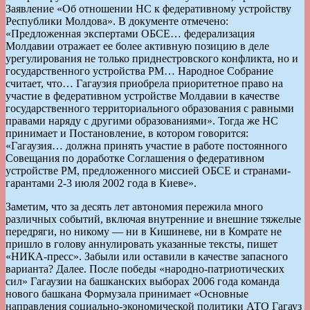
Заявление «Об отношении НС к федеративному устройству
Республики Молдова». В документе отмечено:
«Предложенная экспертами ОБСЕ… федерализация
Молдавии отражает ее более активную позицию в деле
урегулирования не только приднестровского конфликта, но и
государственного устройства РМ… Народное Собрание
считает, что… Гагаузия приобрела приоритетное право на
участие в федеративном устройстве Молдавии в качестве
государственного территориального образования с равными
правами наряду с другими образованиями». Тогда же НС
принимает и Постановление, в котором говорится:
«Гагаузия… должна принять участие в работе постоянного
Совещания по доработке Соглашения о федеративном
устройстве РМ, предложенного миссией ОБСЕ и странами-
гарантами 2-3 июля 2002 года в Киеве».
Заметим, что за десять лет автономия пережила много
различных событий, включая внутренние и внешние тяжелые
передряги, но никому — ни в Кишиневе, ни в Комрате не
пришло в голову аннулировать указанные тексты, пишет
«НИКА-пресс». Забыли или оставили в качестве запасного
варианта? Далее. После победы «народно-патриотических
сил» Гагаузии на башканских выборах 2006 года команда
нового башкана Формузала принимает «Основные
направления социально-экономической политики АТО Гагауз