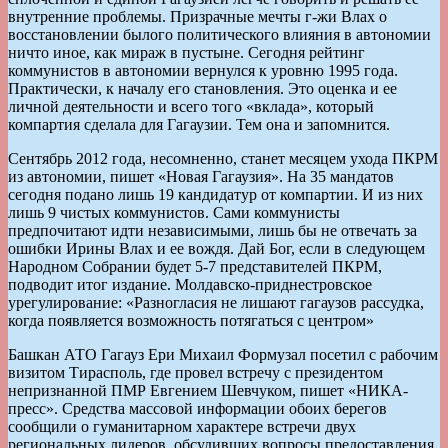
внутренние проблемы. Призрачные мечты г-жи Влах о
восстановлении былого политического влияния в автономии
ничто иное, как мираж в пустыне. Сегодня рейтинг
коммунистов в автономии вернулся к уровню 1995 года.
Практически, к началу его становления. Это оценка и ее
личной деятельности и всего того «вклада», который
компартия сделала для Гагаузии. Тем она и запомнится.
Сентябрь 2012 года, несомненно, станет месяцем ухода ПКРМ
из автономии, пишет «Новая Гагаузия». На 35 мандатов
сегодня подано лишь 19 кандидатур от компартии. И из них
лишь 9 чистых коммунистов. Сами коммунисты
предпочитают идти независимыми, лишь бы не отвечать за
ошибки Ирины Влах и ее вождя. Дай Бог, если в следующем
Народном Собрании будет 5-7 представителей ПКРМ,
подводит итог издание. Молдавско-приднестровское
урегулирование: «Разногласия не лишают гагаузов рассудка,
когда появляется возможность потягаться с центром»
Башкан АТО Гагауз Ери Михаил Формузал посетил с рабочим
визитом Тирасполь, где провел встречу с президентом
непризнанной ПМР Евгением Шевчуком, пишет «НИКА-
пресс». Средства массовой информации обоих берегов
сообщили о гуманитарном характере встречи двух
региональных лидеров, обсудивших вопросы предоставления