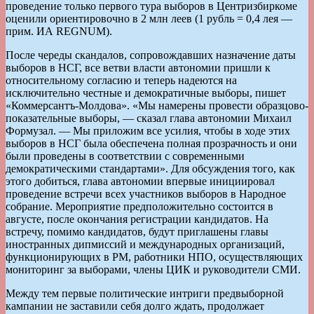
проведение только первого тура выборов в Центризбиркоме
оценили ориентировочно в 2 млн леев (1 рубль = 0,4 лея —
прим. ИА REGNUM).
После череды скандалов, сопровождавших назначение даты
выборов в НСГ, все ветви власти автономии пришли к
относительному согласию и теперь надеются на
исключительно честные и демократичные выборы, пишет
«Коммерсантъ-Молдова». «Мы намерены провести образцово-
показательные выборы, — сказал глава автономии Михаил
Формузал. — Мы приложим все усилия, чтобы в ходе этих
выборов в НСГ была обеспечена полная прозрачность и они
были проведены в соответствии с современными
демократическими стандартами». Для обсуждения того, как
этого добиться, глава автономии впервые инициировал
проведение встречи всех участников выборов в Народное
собрание. Мероприятие предположительно состоится в
августе, после окончания регистрации кандидатов. На
встречу, помимо кандидатов, будут приглашены главы
иностранных дипмиссий и международных организаций,
функционирующих в РМ, работники НПО, осуществляющих
мониторинг за выборами, члены ЦИК и руководители СМИ.
Между тем первые политические интриги предвыборной
кампании не заставили себя долго ждать, продолжает