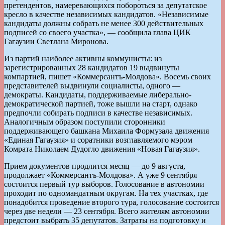
претендентов, намеревающихся побороться за депутатское
кресло в качестве независимых кандидатов. «Независимые
кандидаты должны собрать не менее 300 действительных
подписей со своего участка», — сообщила глава ЦИК
Гагаузии Светлана Миронова.
Из партий наиболее активны коммунисты: из
зарегистрированных 28 кандидатов 19 выдвинуты
компартией, пишет «Коммерсантъ-Молдова». Восемь своих
представителей выдвинули социалисты, одного —
демократы. Кандидаты, поддерживаемые либерально-
демократической партией, тоже вышли на старт, однако
предпочли собирать подписи в качестве независимых.
Аналогичным образом поступили сторонники
поддерживающего башкана Михаила Формузала движения
«Единая Гагаузия» и соратники возглавляемого мэром
Комрата Николаем Дудогло движения «Новая Гагаузия».
Прием документов продлится месяц — до 9 августа,
продолжает «Коммерсантъ-Молдова». А уже 9 сентября
состоится первый тур выборов. Голосование в автономии
проходит по одномандатным округам. На тех участках, где
понадобится проведение второго тура, голосование состоится
через две недели — 23 сентября. Всего жителям автономии
предстоит выбрать 35 депутатов. Затраты на подготовку и