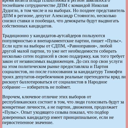
время визита Влада Плахотнюка в регион заявлялось о
теснейшем сотрудничестве ДПМ с командой Николая
Дудогло, в том числе и на выборах. Но позднее представитель
ДПМ в регионе, депутат Александр Стояногло, несколько
снизил ставки и пообещал, что демократы будут выдвигать
собственных кандидатов.
Традиционно у кандидатов-аутсайдеров пользуются
популярностью и внепарламентские партии, пишет «Пульс».
Если идти на выборы от СДПМ, «Равноправия», любой
другой малой партии, то уже нет необходимости собирать
несколько сотен подписей в свою поддержку, как того требует
закон от независимых выдвиженцев. До сих пор свои услуги
на этом политическом рынке предоставляла и Партия
социалистов, но после голосования за кандидатуру Тимофти
троих депутатов-перебежчиков реальные претенденты вряд ли
рискнут баллотироваться от социалистов в Народное
собрание — избиратель не поймет.
Впрочем, ключевое отличие этих выборов от
республиканских состоит в том, что люди голосовать будут за
конкретные личности, а не партии, движения, продолжает
«Пульс». Опыт уходящего созыва показал, что подбор
доверенных кандидатур имеет принципиальное, если не
первостепенное значение.