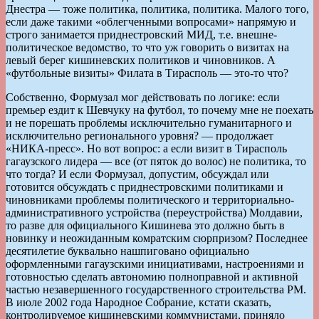
Днестра — тоже политика, политика, политика. Малого того,
если даже такими «облегченными вопросами» напрямую и
строго занимается приднестровский МИД, т.е. внешне-
политическое ведомство, то что уж говорить о визитах на
левый берег кишиневских политиков и чиновников. А
«футбольные визиты» Филата в Тирасполь — это-то что?
Собственно, Формузал мог действовать по логике: если
премьер ездит к Шевчуку на футбол, то почему мне не поехать
и не порешать проблемы исключительно гуманитарного и
исключительно регионального уровня? — продолжает
«НИКА-пресс». Но вот вопрос: а если визит в Тирасполь
гагаузского лидера — все (от пяток до волос) не политика, то
что тогда? И если Формузал, допустим, обсуждал или
готовится обсуждать с приднестровскими политиками и
чиновниками проблемы политического и территориально-
административного устройства (переустройства) Молдавии,
то разве для официального Кишинева это должно быть в
новинку и неожиданным комратским сюрпризом? Последнее
десятилетие буквально нашпиговано официально
оформленными гагаузскими инициативами, настроениями и
готовностью сделать автономию полноправной и активной
частью незавершенного государственного строительства РМ.
В июле 2002 года Народное Собрание, кстати сказать,
контролируемое кишиневскими коммунистами, приняло