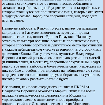
оградить своих депутатов от политических соблазнов и
заставить их работать в одной упряжке — это та проблема, с
которой столкнутся все политические силы, которые окажутся
в будущем созыве Народного собрания Гагаузии, подводит
итог издание.
Накануне выборов, к 9 июля, то есть к началу регистрации
кандидатов, в Гагаузии закончилась перегруппировка
политических сил, пишет «Единая Гагаузия». На плаву
остались только три большие, реальные политические силы,
которые способны бороться за депутатское место практически
в каждом избирательном участке автономии: это сторонники
движения «Единая Гагаузия»; «коммунисты» Владимира
Воронина и некий рыхлый ком олигархов различных мастей
(и кишиневских, и местных), собранный вокруг ДПМ. Будут
задействованы в выборах и более мелкие силы, некоторые из
них вообще способны претендовать на избирательную гонку
в пределах всего лишь одного-двух избирательных участков,
поэтому таковых рассматривать не будем.
Все помнят, как после очередного кризиса в ПКРМ от
Владимира Воронина откололся Мариан Лупу, и на волне
надежд на возможность существования в Молдавии
«правильного левого движения» вновь приобрела
политический вес Демократическая партия Молдавии,