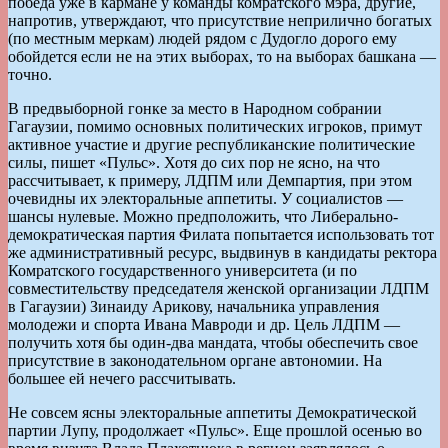
победа уже в кармане у команды комратского мэра, другие,
напротив, утверждают, что присутствие неприлично богатых
(по местным меркам) людей рядом с Дудогло дорого ему
обойдется если не на этих выборах, то на выборах башкана —
точно.
В предвыборной гонке за место в Народном собрании
Гагаузии, помимо основных политических игроков, примут
активное участие и другие республиканские политические
силы, пишет «Пульс». Хотя до сих пор не ясно, на что
рассчитывает, к примеру, ЛДПМ или Демпартия, при этом
очевидны их электоральные аппетиты. У социалистов —
шансы нулевые. Можно предположить, что Либерально-
демократическая партия Филата попытается использовать тот
же административный ресурс, выдвинув в кандидаты ректора
Комратского государственного университета (и по
совместительству председателя женской организации ЛДПМ
в Гагаузии) Зинаиду Арикову, начальника управления
молодежи и спорта Ивана Мавроди и др. Цель ЛДПМ —
получить хотя бы один-два мандата, чтобы обеспечить свое
присутствие в законодательном органе автономии. На
большее ей нечего рассчитывать.
Не совсем ясны электоральные аппетиты Демократической
партии Лупу, продолжает «Пульс». Еще прошлой осенью во