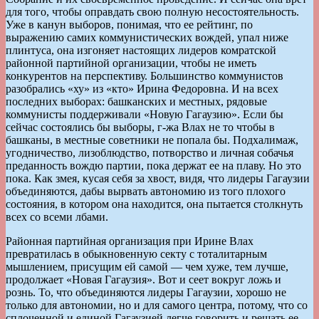
для того, чтобы оправдать свою полную несостоятельность.
Уже в канун выборов, понимая, что ее рейтинг, по
выражению самих коммунистических вождей, упал ниже
плинтуса, она изгоняет настоящих лидеров комратской
районной партийной организации, чтобы не иметь
конкурентов на перспективу. Большинство коммунистов
разобрались «ху» из «кто» Ирина Федоровна. И на всех
последних выборах: башканских и местных, рядовые
коммунисты поддерживали «Новую Гагаузию». Если бы
сейчас состоялись бы выборы, г-жа Влах не то чтобы в
башканы, в местные советники не попала бы. Подхалимаж,
угодничество, лизоблюдство, потворство и личная собачья
преданность вождю партии, пока держат ее на плаву. Но это
пока. Как змея, кусая себя за хвост, видя, что лидеры Гагаузии
объединяются, дабы вырвать автономию из того плохого
состояния, в котором она находится, она пытается столкнуть
всех со всеми лбами.
Районная партийная организация при Ирине Влах
превратилась в обыкновенную секту с тоталитарным
мышлением, присущим ей самой — чем хуже, тем лучше,
продолжает «Новая Гагаузия». Вот и сеет вокруг ложь и
рознь. То, что объединяются лидеры Гагаузии, хорошо не
только для автономии, но и для самого центра, потому, что со
сплоченной и единой Гагаузией легче говорить и решать ее