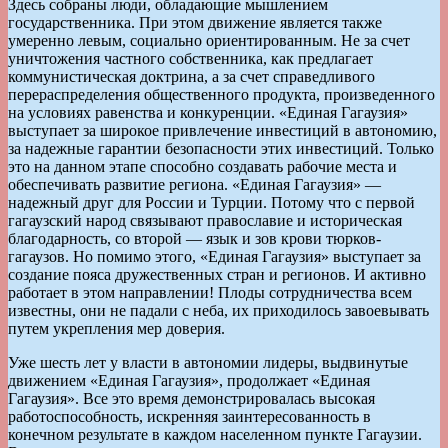
Здесь собраны люди, обладающие мышлением
государственника. При этом движение является также
умеренно левым, социально ориентированным. Не за счет
уничтожения частного собственника, как предлагает
коммунистическая доктрина, а за счет справедливого
перераспределения общественного продукта, произведенного
на условиях равенства и конкуренции. «Единая Гагаузия»
выступает за широкое привлечение инвестиций в автономию,
за надежные гарантии безопасности этих инвестиций. Только
это на данном этапе способно создавать рабочие места и
обеспечивать развитие региона. «Единая Гагаузия» —
надежный друг для России и Турции. Потому что с первой
гагаузский народ связывают православие и историческая
благодарность, со второй — язык и зов крови тюрков-
гагаузов. Но помимо этого, «Единая Гагаузия» выступает за
создание пояса дружественных стран и регионов. И активно
работает в этом направлении! Плоды сотрудничества всем
известны, они не падали с неба, их приходилось завоевывать
путем укрепления мер доверия.
Уже шесть лет у власти в автономии лидеры, выдвинутые
движением «Единая Гагаузия», продолжает «Единая
Гагаузия». Все это время демонстрировалась высокая
работоспособность, искренняя заинтересованность в
конечном результате в каждом населенном пункте Гагаузии.