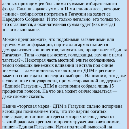
алчных проходимцев большими суммами избирательного
фонда. Слышны даже суммы в 11 миллионов леев, которые
«синие» собираются потратить в Гагаузии на захват ее
Народного Собрания. И это только легально, это только то,
что оглашается, а окончательная сумма будет (как всегда)
значительно выше.
Можно предположить, что подобными заявлениями или
«утечками» информации, партия олигархов пытается
деморализовать оппонентов, запугать их, продолжает «Единая
Гагаузия». Типа «куда вы лезете, голодранцы, вам ли с нами
тягаться?». Некоторая часть местной элиты соблазнилась
темой больших денежных вливаний и встала под синие
знамена — даже понимая, что авторитет ДПМ в регионе
заметно сник с даты последних выборов. Напомним, что даже
в своем пике популярности, при массированной поддержке
«Единой Гагаузии», ДПМ в автономии собрала лишь 15
процентов голосов. На что она может сейчас надеяться —
даже сложно сказать.
Нынче «торговая марка» ДПМ в Гагаузии сильно испорчена
всеобщим пониманием того, что это партия богатых
олигархов, истинные интересы которых очень далеки от
чаяний рядовых крестьян и прочих тружеников автономии,
пишет «Единая Гагаузия». Идти под такой вывеской на