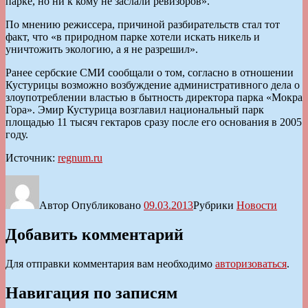
парке, но ни к кому не заслали ревизоров».
По мнению режиссера, причиной разбирательств стал тот
факт, что «в природном парке хотели искать никель и
уничтожить экологию, а я не разрешил».
Ранее сербские СМИ сообщали о том, согласно в отношении
Кустурицы возможно возбуждение административного дела о
злоупотреблении властью в бытность директора парка «Мокра
Гора». Эмир Кустурица возглавил национальный парк
площадью 11 тысяч гектаров сразу после его основания в 2005
году.
Источник:
regnum.ru
Автор
Опубликовано
09.03.2013
Рубрики
Новости
Добавить комментарий
Для отправки комментария вам необходимо
авторизоваться
.
Навигация по записям