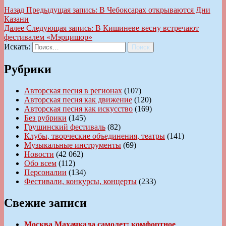
Назад
Предыдущая запись:
В Чебоксарах открываются Дни
Казани
Далее
Следующая запись:
В Кишиневе весну встречают
фестивалем «Мэрцишор»
Искать:
Поиск
Рубрики
Авторская песня в регионах
(107)
Авторская песня как движение
(120)
Авторская песня как искусство
(169)
Без рубрики
(145)
Грушинский фестиваль
(82)
Клубы, творческие объединения, театры
(141)
Музыкальные инструменты
(69)
Новости
(42 062)
Обо всем
(112)
Персоналии
(134)
Фестивали, конкурсы, концерты
(233)
Свежие записи
Москва Махачкала самолет: комфортное