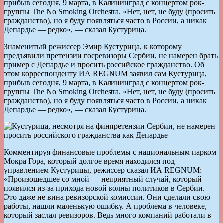
прибыв сегодня, 9 марта, в Калининград с концертом рок-
группы The No Smoking Orchestra. «Нет, нет, не буду (просить
гражданство), но я буду появляться часто в России, а никак
Депардье — редко», — сказал Кустурица.
Знаменитый режиссер Эмир Кустурица, к которому
предъявили претензии госревизоры Сербии, не намерен брать
пример с Депардье и просить российское гражданство. Об
этом корреспонденту ИА REGNUM заявил сам Кустурица,
прибыв сегодня, 9 марта, в Калининград с концертом рок-
группы The No Smoking Orchestra. «Нет, нет, не буду (просить
гражданство), но я буду появляться часто в России, а никак
Депардье — редко», — сказал Кустурица.
Комментируя финансовые проблемы с национальным парком
Мокра Гора, который долгое время находился под
управлением Кустурицы, режиссер сказал ИА REGNUM:
«Произошедшее со мной — неприятный случай, который
появился из-за прихода новой волны политиков в Сербии.
Это даже не вина ревизорской комиссии. Они сделали свою
работы, нашли маленькую ошибку. А проблема в человеке,
который заслал ревизоров. Ведь много компаний работали в