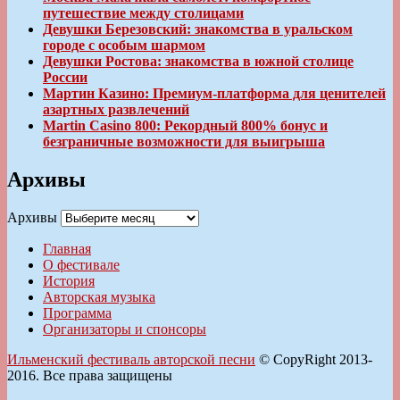
путешествие между столицами
Девушки Березовский: знакомства в уральском
городе с особым шармом
Девушки Ростова: знакомства в южной столице
России
Мартин Казино: Премиум-платформа для ценителей
азартных развлечений
Martin Casino 800: Рекордный 800% бонус и
безграничные возможности для выигрыша
Архивы
Архивы
Главная
О фестивале
История
Авторская музыка
Программа
Организаторы и спонсоры
Ильменский фестиваль авторской песни
© CopyRight 2013-
2016. Все права защищены