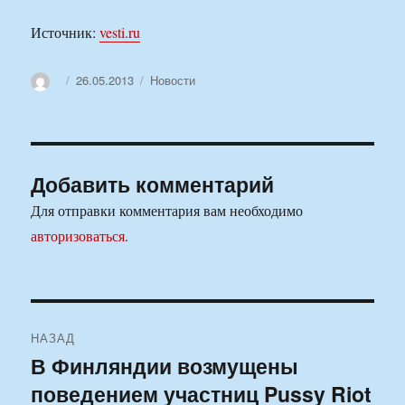
Источник:
vesti.ru
Автор
Опубликовано
Рубрики
26.05.2013
Новости
Добавить комментарий
Для отправки комментария вам необходимо
авторизоваться
.
Навигация
НАЗАД
по
В Финляндии возмущены
Предыдущая
поведением участниц Pussy Riot
запись:
записям