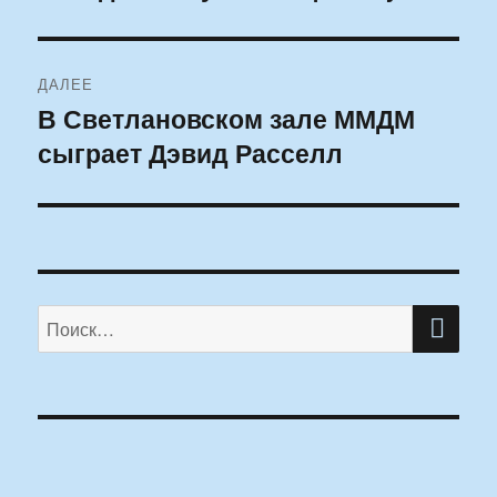
ДАЛЕЕ
В Светлановском зале ММДМ
Следующая
сыграет Дэвид Расселл
запись:
ПО
Искать: