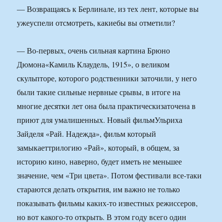
— Возвращаясь к Берлинале, из тех лент, которые вы
ужеуспели отсмотреть, какиебы вы отметили?
— Во-первых, очень сильная картина Брюно
Дюмона«Камиль Клаудель, 1915», о великом
скульпторе, которого родственники заточили, у него
были такие сильные нервные срывы, в итоге на
многие десятки лет она была практическизаточена в
приют для умалишенных. Новый фильмУльриха
Зайделя «Рай. Надежда», фильм который
замыкаеттрилогию «Рай», который, в общем, за
историю кино, наверно, будет иметь не меньшее
значение, чем «Три цвета». Потом фестивали все-таки
стараются делать открытия, им важно не только
показывать фильмы каких-то известных режиссеров,
но вот какого-то открыть. В этом году всего один