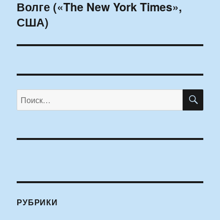
Волге («The New York Times»,
запись:
США)
ПО
Искать:
РУБРИКИ