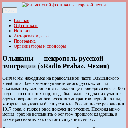
Перейти
к
Меню
Ильменский фестиваль авторской песни
содержимому
Главная
О фестивале
История
Авторская музыка
Программа
Организаторы и спонсоры
Ольшаны — некрополь русской
эмиграции («Radio Praha», Чехия)
Сейчас мы находимся на православной части Ольшанского
кладбища. Здесь можно увидеть много русских могил.
Оказывается, захоронения на кладбище проводятся еще с 1905
года — то есть с тех пор, когда был выделен для них участок.
Здесь похоронено много русских эмигрантов первой волны,
которые вынуждены были уехать из России после революции
1917 года, а также новое поколение русских. Проходя мимо
могил, грех не вспомнить о богатом прошлом кладбища, а
также рассказать, как обстоит ситуация сейчас.