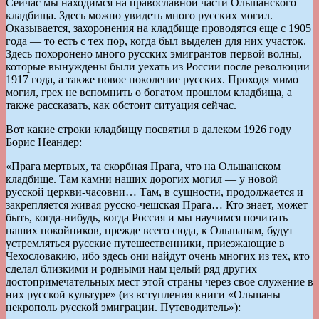
Сейчас мы находимся на православной части Ольшанского
кладбища. Здесь можно увидеть много русских могил.
Оказывается, захоронения на кладбище проводятся еще с 1905
года — то есть с тех пор, когда был выделен для них участок.
Здесь похоронено много русских эмигрантов первой волны,
которые вынуждены были уехать из России после революции
1917 года, а также новое поколение русских. Проходя мимо
могил, грех не вспомнить о богатом прошлом кладбища, а
также рассказать, как обстоит ситуация сейчас.
Вот какие строки кладбищу посвятил в далеком 1926 году
Борис Неандер:
«Прага мертвых, та скорбная Прага, что на Ольшанском
кладбище. Там камни наших дорогих могил — у новой
русской церкви-часовни… Там, в сущности, продолжается и
закрепляется живая русско-чешская Прага… Кто знает, может
быть, когда-нибудь, когда Россия и мы научимся почитать
наших покойников, прежде всего сюда, к Ольшанам, будут
устремляться русские путешественники, приезжающие в
Чехословакию, ибо здесь они найдут очень многих из тех, кто
сделал близкими и родными нам целый ряд других
достопримечательных мест этой страны через свое служение в
них русской культуре» (из вступления книги «Ольшаны —
некрополь русской эмиграции. Путеводитель»):