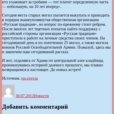
кто ухаживает за гробами — тот платит определенную часть
— небольшую, на 10 лет вперед».
Сегодня места старых могил пытается выкупать и приводить
в порядок вышеупомянутая общественная организация
«Русская традиция», но вопрос по-прежнему стоит ребром.
После многих лет тщетных попыток найти поддержку с
российской стороны организация «Русская традиция»
приступила к работе на личные средства своих членов. На
сегодняшний день в их попечении 25 могил, а также могила
воинов Русской Освободительной Армии. Пожалуй, здесь мы
и закончим наш сегодняшний рассказ.
И вот, отдаляясь от Храма по центральной алее кладбища,
проникнувшись историей далекого прошлого, мы плавно
возвращаемся в настоящее. До новых встреч!
Источник:
rus.ruvr.ru
Автор
Опубликовано
Рубрики
30.07.2012
Новости
Добавить комментарий