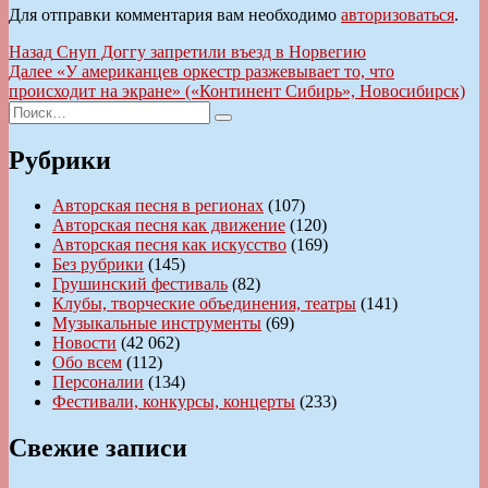
Для отправки комментария вам необходимо
авторизоваться
.
Навигация
Предыдущая
Назад
Снуп Доггу запретили въезд в Норвегию
запись:
Следующая
Далее
«У американцев оркестр разжевывает то, что
по
запись:
происходит на экране» («Континент Сибирь», Новосибирск)
записям
Искать:
Поиск
Рубрики
Авторская песня в регионах
(107)
Авторская песня как движение
(120)
Авторская песня как искусство
(169)
Без рубрики
(145)
Грушинский фестиваль
(82)
Клубы, творческие объединения, театры
(141)
Музыкальные инструменты
(69)
Новости
(42 062)
Обо всем
(112)
Персоналии
(134)
Фестивали, конкурсы, концерты
(233)
Свежие записи