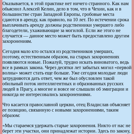
Оказывается, в этой практике нет ничего странного. Как нам
обьяснил Алексей Келин, дело в том, что в Чехии, как и в
большинстве стран Западной Европы, гробовые места
сдаются в аренду, как правило, на 10 лет. По истечении срока
выплачивать аренду должны родственники умершего либо
благодетели, ухаживающие за могилой. Если же этого не
случается — данное место может быть предоставлено другим
захоронениям.
Сегодня мало кто остался из родственников умерших,
поэтому, естественным образом, на старых захоронениях
появляются новые. Пожалуй, трудно искать виноватого, ведь
все в рамках закона. Через десятки лет забытых могил «первой
волны» может стать еще больше. Уже сегодня молодые люди
затрудняются дать ответ, чем же был обусловлен такой
обильный поток интеллигентных и образованных русских
людей в Прагу, а многие и вовсе не слышали об эмиграции и
никогда не интересовались захоронениями.
Что касается православной церкви, отец Владислав объясняет
ее позицию, связанную с новыми захоронениями, таким
образом:
«Мы стараемся удержать старые захоронения. Никто от нас не
берет эти участки, они принадлежат истории. Здесь по закону,