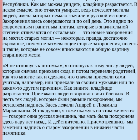
Республики. Как мы можем увидеть, кладбище разрастается. В
неком смысле, оно отчасти умирает, ведь исчезают могилы
людей, имена которых немало значили в русской истории.
Захоронения здесь совершаются и по сей день. Это видно по
современным гранитным плитам, которые в значительной
степени отличаются от остальных — это новые захоронения
на местах старых могил — некоторые, правда, достаточно
скромные, ничем не затмевающие старые захоронения, но есть
и такие, которые не совсем вписываются в общую картину
старинного места.
«Я не отношусь к потомкам, я отношусь к тому числу людей,
которые сначала приехали сюда и потом перевезли родителей,
так что многие так и сделали, что сначала приехали сами,
учиться, например, или приехали за своими мужьями или по
каким-то другим причинам. Как видите, кладбище
разрастается. Приезжают люди и хоронят своих близких. В
честь тех людей, которые были раньше похоронены, мы
оставляем надпись. Здесь лежали Андрей и Людмила
Марышкины. Я так думаю, я тоже окажусь на этом же месте»
— говорит одна русская женщина, чья мать была похоронена
здесь пару лет назад. И действительно. Присмотревшись, мы
заметили надпись о старом захоронении в нижней части
памятника.