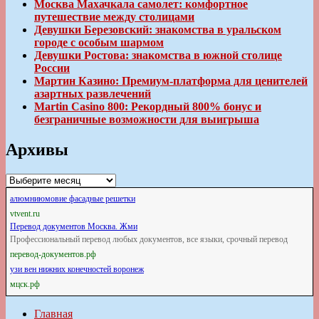
Москва Махачкала самолет: комфортное
путешествие между столицами
Девушки Березовский: знакомства в уральском
городе с особым шармом
Девушки Ростова: знакомства в южной столице
России
Мартин Казино: Премиум-платформа для ценителей
азартных развлечений
Martin Casino 800: Рекордный 800% бонус и
безграничные возможности для выигрыша
Архивы
Архивы
алюмниюмовие фасадные решетки
vtvent.ru
Перевод документов Москва. Жми
Профессиональный перевод любых документов, все языки, срочный перевод
перевод-документов.рф
узи вен нижних конечностей воронеж
мцск.рф
Главная