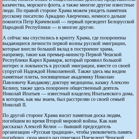
казачества, морского флота, а также многие другие известные
люди. По правой стороне Храма можем увидеть памятник
русскому писателю Аркадию Аверченко, немного дальше
покоится Петр Крачевский — первый президент Белорусской
Народной Республики — и многие другие.
А сейчас мы спустились в крипту Храма, где похоронены
выдающиеся личности первой волны русской эмиграции,
которые внесли большой вклад в построение храма,
например, такие как премьер-министр Первой Чешской
Республики Карел Крамарж, который проявил большой
интерес и лояльность к русской эмиграции, вместе со своей
супругой Надеждой Николаевной. Также здесь мы видим
памятные плиты, посвященные академику Николаю
Павловичу Кандакову; доктору медицины, казаку Алексею
Келину, также здесь похоронен общественный деятель
Николай Ипатьев — известный владелец Ипатьевского дома,
в котором, как мы знаем, был расстрелян со своей семьей
Николай II.
По другой стороне Храма висит памятная доска людям,
погибшим во время Второй мировой войны. Как нам
рассказал Алексей Келин — бывший председатель
организации «Русская традиция», чтобы увековечить память
погибших, сюда много раз приезжал Президент Чешской