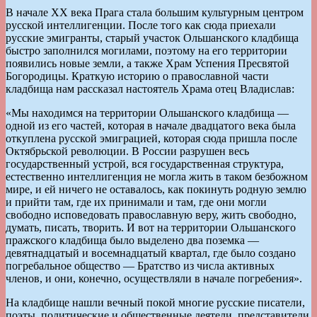
В начале XX века Прага стала большим культурным центром
русской интеллигенции. После того как сюда приехали
русские эмигранты, старый участок Ольшанского кладбища
быстро заполнился могилами, поэтому на его территории
появились новые земли, а также Храм Успения Пресвятой
Богородицы. Краткую историю о православной части
кладбища нам рассказал настоятель Храма отец Владислав:
«Мы находимся на территории Ольшанского кладбища —
одной из его частей, которая в начале двадцатого века была
откуплена русской эмиграцией, которая сюда пришла после
Октябрьской революции. В России разрушен весь
государственный устрой, вся государственная структура,
естественно интеллигенция не могла жить в таком безбожном
мире, и ей ничего не оставалось, как покинуть родную землю
и прийти там, где их принимали и там, где они могли
свободно исповедовать православную веру, жить свободно,
думать, писать, творить. И вот на территории Ольшанского
пражского кладбища было выделено два поземка —
девятнадцатый и восемнадцатый квартал, где было создано
погребальное общество — Братство из числа активных
членов, и они, конечно, осуществляли в начале погребения».
На кладбище нашли вечный покой многие русские писатели,
поэты, политические и общественные деятели, представители