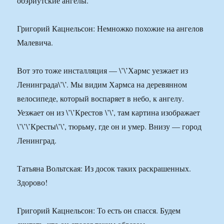
обэриутские ангелы.
Григорий Кацнельсон: Немножко похожие на ангелов
Малевича.
Вот это тоже инсталляция — \’\’Хармс уезжает из
Ленинграда\’\’. Мы видим Хармса на деревянном
велосипеде, который воспаряет в небо, к ангелу.
Уезжает он из \’\’Крестов \’\’, там картина изображает
\’\’\’Кресты\’\’, тюрьму, где он и умер. Внизу — город
Ленинград.
Татьяна Вольтская: Из досок таких раскрашенных.
Здорово!
Григорий Кацнельсон: То есть он спасся. Будем