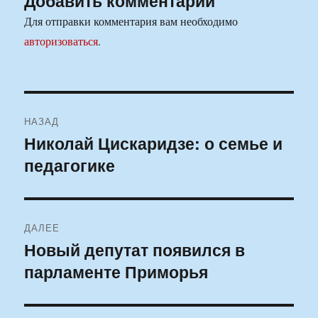
Добавить комментарий
Для отправки комментария вам необходимо
авторизоваться
.
Навигация
НАЗАД
по
Николай Цискаридзе: о семье и
Предыдущая
педагогике
запись:
записям
ДАЛЕЕ
Новый депутат появился в
Следующая
парламенте Приморья
запись: