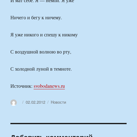
И мат себе. Я — немой. Я уже
Ничего и бегу к ничему.
Я уже никого и спешу к никому
С воздушной волною во рту,
С холодной луной в темноте.
Источник:
svobodanews.ru
Автор
Опубликовано
Рубрики
02.02.2012
Новости