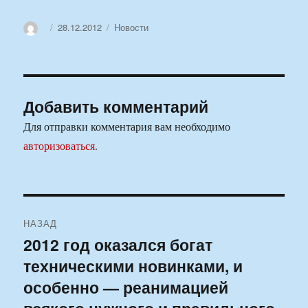
Автор
Опубликовано
Рубрики
28.12.2012
Новости
Добавить комментарий
Для отправки комментария вам необходимо
авторизоваться
.
Навигация
НАЗАД
по
2012 год оказался богат
Предыдущая
техническими новинками, и
запись:
записям
особенно — реанимацией