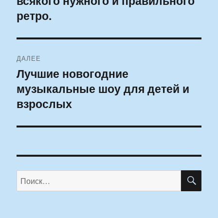
всякого нужного и правильного
ретро.
ДАЛЕЕ
Лучшие новогодние
Следующая
музыкальные шоу для детей и
запись:
взрослых
ПО
Искать: