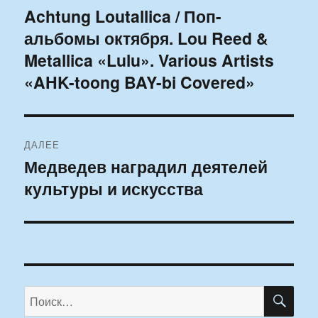
по
Achtung Loutallica / Поп-
Предыдущая
альбомы октября. Lou Reed &
запись:
записям
Metallica «Lulu». Various Artists
«AHK-toong BAY-bi Covered»
ДАЛЕЕ
Медведев наградил деятелей
Следующая
культуры и искусства
запись:
ПО
Искать: