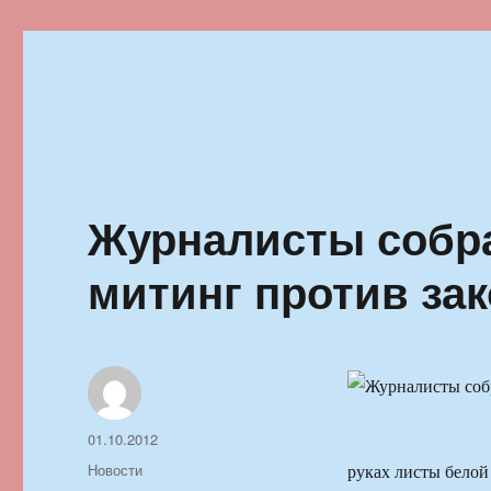
Ильменский фестиваль автор
Журналисты собра
митинг против зак
Автор
Опубликовано
01.10.2012
Рубрики
Новости
руках листы белой