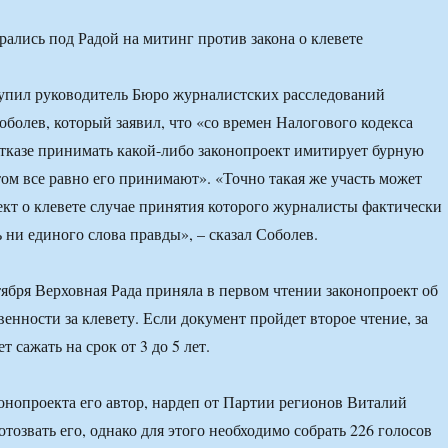
упил руководитель Бюро журналистских расследований
болев, который заявил, что «со времен Налогового кодекса
 отказе принимать какой-либо законопроект имитирует бурную
том все равно его принимают». «Точно такая же участь может
ект о клевете случае принятия которого журналисты фактически
 ни единого слова правды», – сказал Соболев.
ября Верховная Рада приняла в первом чтении законопроект об
енности за клевету. Если документ пройдет второе чтение, за
т сажать на срок от 3 до 5 лет.
онопроекта его автор, нардеп от Партии регионов Виталий
тозвать его, однако для этого необходимо собрать 226 голосов