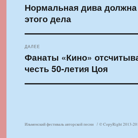
по
Нормальная дива должна 
Предыдущая
запись:
записям
этого дела
ДАЛЕЕ
Фанаты «Кино» отсчитыва
Следующая
запись:
честь 50-летия Цоя
Ильменский фестиваль авторской песни
© CopyRight 2013-20