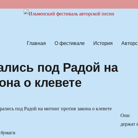
ской песни
Главная
О фестивале
История
Авторс
лись под Радой на
она о клевете
Они
держат 
 бумаги