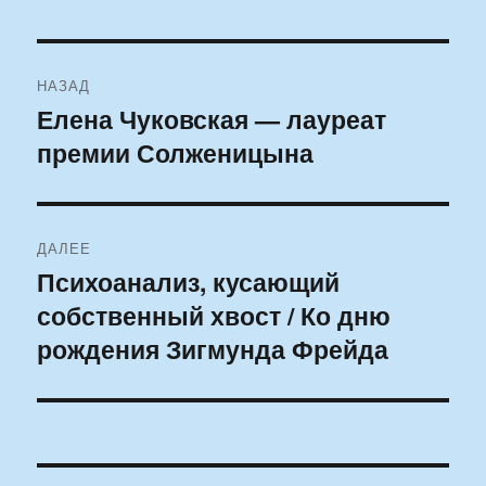
Навигация
НАЗАД
по
Елена Чуковская — лауреат
Предыдущая
премии Солженицына
запись:
записям
ДАЛЕЕ
Психоанализ, кусающий
Следующая
собственный хвост / Ко дню
запись:
рождения Зигмунда Фрейда