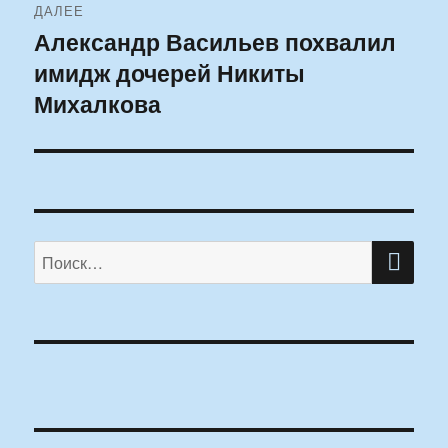
ДАЛЕЕ
Александр Васильев похвалил
Следующая
имидж дочерей Никиты
запись:
Михалкова
ПО
Искать: