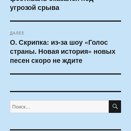
угрозой срыва
ДАЛЕЕ
О. Скрипка: из-за шоу «Голос
Следующая
страны. Новая история» новых
запись:
песен скоро не ждите
ПО
Искать: