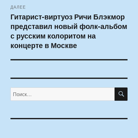
ДАЛЕЕ
Гитарист-виртуоз Ричи Блэкмор
Следующая
представил новый фолк-альбом
запись:
с русским колоритом на
концерте в Москве
ПО
Искать: