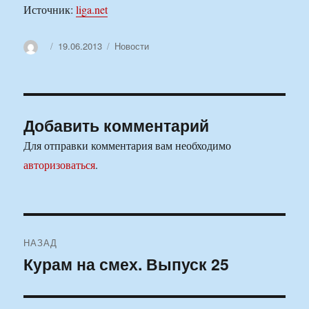
Источник:
liga.net
Автор
Опубликовано
Рубрики
19.06.2013
Новости
Добавить комментарий
Для отправки комментария вам необходимо
авторизоваться
.
Навигация
НАЗАД
по
Курам на смех. Выпуск 25
Предыдущая
запись:
записям