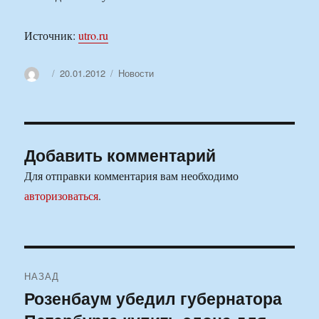
Источник:
utro.ru
Автор
Опубликовано
Рубрики
20.01.2012
Новости
Добавить комментарий
Для отправки комментария вам необходимо
авторизоваться
.
Навигация
НАЗАД
по
Розенбаум убедил губернатора
Предыдущая
запись: