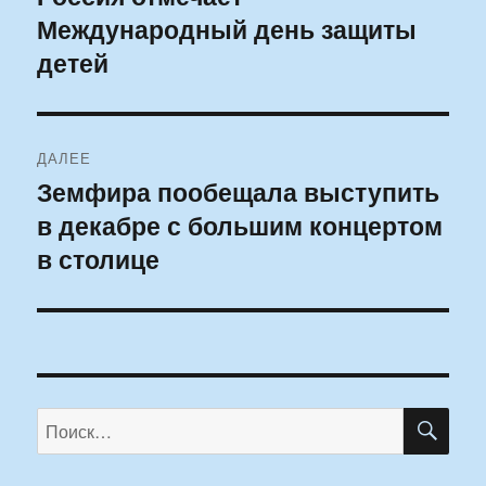
Международный день защиты
запись:
записям
детей
ДАЛЕЕ
Земфира пообещала выступить
Следующая
в декабре с большим концертом
запись:
в столице
ПО
Искать: