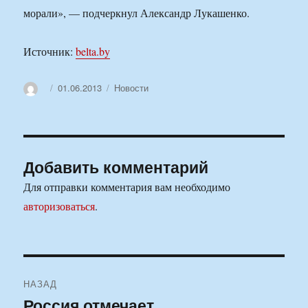
морали», — подчеркнул Александр Лукашенко.
Источник:
belta.by
Автор
Опубликовано
Рубрики
01.06.2013
Новости
Добавить комментарий
Для отправки комментария вам необходимо
авторизоваться
.
Навигация
НАЗАД
по
Россия отмечает
Предыдущая