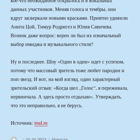
кое-что неожиданное открылось и в вокальных
данных участников. Меняя голоса и тембры, они
вдруг засверкали новыми красками. Приятно удивили
Анита Цой, Тимур Родригез и Юлия Савичева.
Возник даже вопрос: верен ли был их изначальный
выбор имиджа и музыкального стиля?
Ну и последнее. Шоу «Один в один» идет с успехом,
потому что массовый зритель тоже любит пародии и
поп-звезд. И вот, на мой взгляд, один характерный
зрительский отзыв: «Когда шел „Голос“, я переживала,
нервничала. А здесь просто отдыхаю». Утверждать,
что это неправильно, я не берусь.
Источник:
trud.ru
Автор
Опубликовано
Рубрики
01.04.2013
Новости