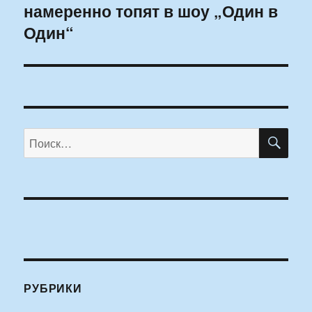
намеренно топят в шоу „Один в
запись:
Один“
ПО
Искать:
РУБРИКИ