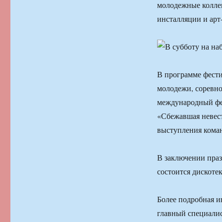
молодежные колле
инсталляции и арт
В программе фести
молодежи, соревн
международный фес
«Сбежавшая невест
выступления кома
В заключении пра
состоится дискоте
Более подробная и
главный специалис