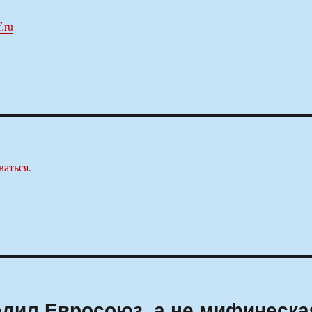
f.ru
ваться
.
лил Евросоюз, а не мифическа