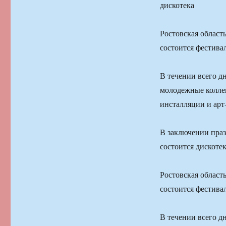
дискотека
Ростовская област
состоится фестив
В течении всего д
молодежные колле
инсталляции и арт
В заключении пра
состоится дискоте
Ростовская област
состоится фестив
В течении всего д