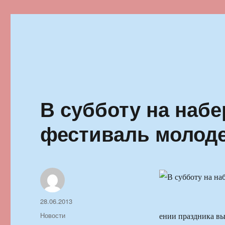
Ильменский фестиваль автор
В субботу на наб
фестиваль молод
Автор
Опубликовано
28.06.2013
Рубрики
Новости
ении праздника вы