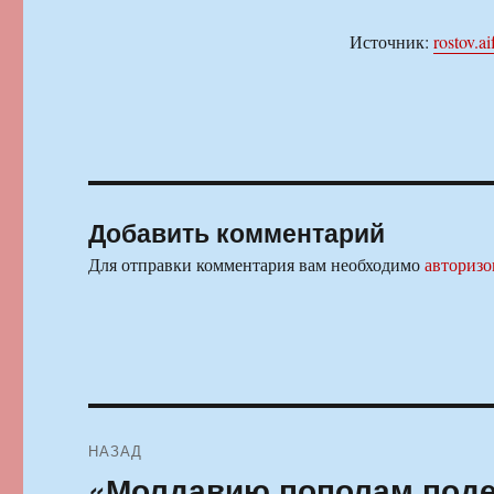
Источник:
rostov.ai
Добавить комментарий
Для отправки комментария вам необходимо
авторизо
Навигация
НАЗАД
по
«Молдавию пополам поде
Предыдущая