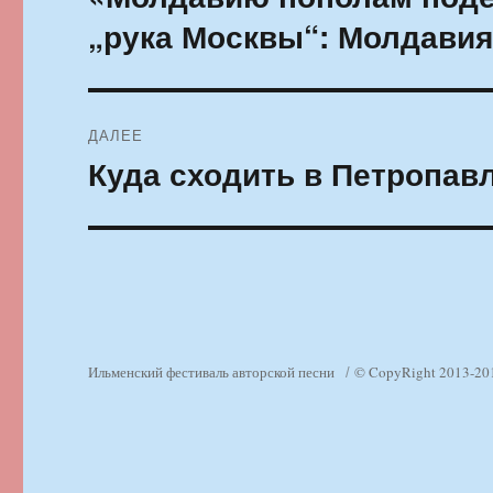
запись:
записям
„рука Москвы“: Молдавия
ДАЛЕЕ
Куда сходить в Петропавл
Следующая
запись:
Ильменский фестиваль авторской песни
© CopyRight 2013-20