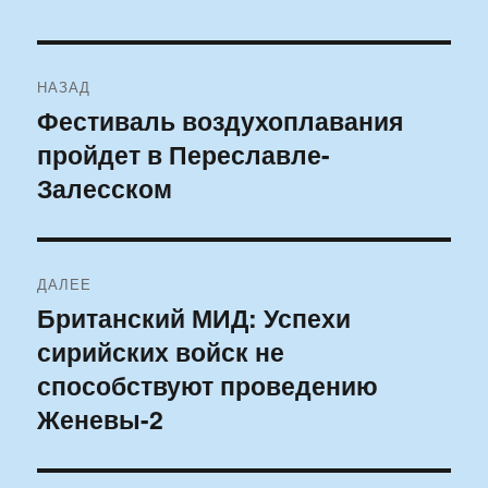
Навигация
НАЗАД
по
Фестиваль воздухоплавания
Предыдущая
пройдет в Переславле-
запись:
записям
Залесском
ДАЛЕЕ
Британский МИД: Успехи
Следующая
сирийских войск не
запись:
способствуют проведению
Женевы-2