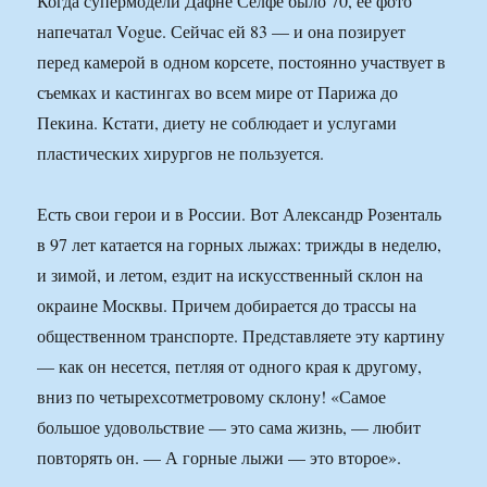
Когда супермодели Дафне Селфе было 70, ее фото
напечатал Vogue. Сейчас ей 83 — и она позирует
перед камерой в одном корсете, постоянно участвует в
съемках и кастингах во всем мире от Парижа до
Пекина. Кстати, диету не соблюдает и услугами
пластических хирургов не пользуется.
Есть свои герои и в России. Вот Александр Розенталь
в 97 лет катается на горных лыжах: трижды в неделю,
и зимой, и летом, ездит на искусственный склон на
окраине Москвы. Причем добирается до трассы на
общественном транспорте. Представляете эту картину
— как он несется, петляя от одного края к другому,
вниз по четырехсотметровому склону! «Самое
большое удовольствие — это сама жизнь, — любит
повторять он. — А горные лыжи — это второе».