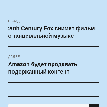
Навигация
НАЗАД
по
20th Century Fox снимет фильм
Предыдущая
о танцевальной музыке
запись:
записям
ДАЛЕЕ
Amazon будет продавать
Следующая
подержанный контент
запись:
ПО