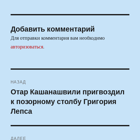
Добавить комментарий
Для отправки комментария вам необходимо
авторизоваться
.
Навигация
НАЗАД
по
Отар Кашанашвили пригвоздил
Предыдущая
к позорному столбу Григория
запись:
записям
Лепса
ДАЛЕЕ