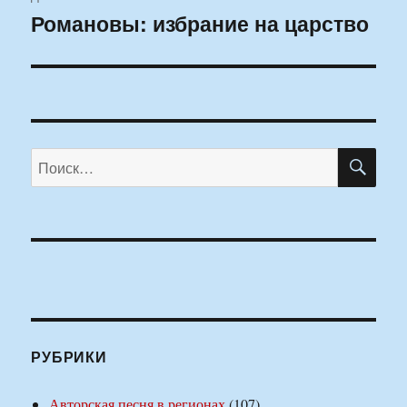
Романовы: избрание на царство
Следующая
запись:
ПО
Искать:
РУБРИКИ
Авторская песня в регионах
(107)