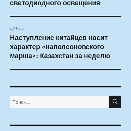
светодиодного освещения
запись:
записям
ДАЛЕЕ
Наступление китайцев носит
Следующая
характер «наполеоновского
запись:
марша»: Казахстан за неделю
ПО
Искать: