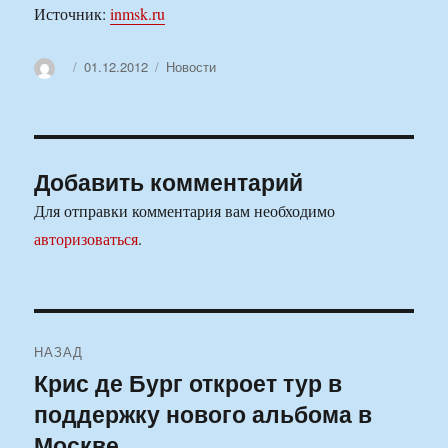
Источник:
inmsk.ru
Автор
Опубликовано
Рубрики
01.12.2012
Новости
Добавить комментарий
Для отправки комментария вам необходимо
авторизоваться
.
Навигация
НАЗАД
по
Крис де Бург откроет тур в
Предыдущая
поддержку нового альбома в
запись:
записям
Москве