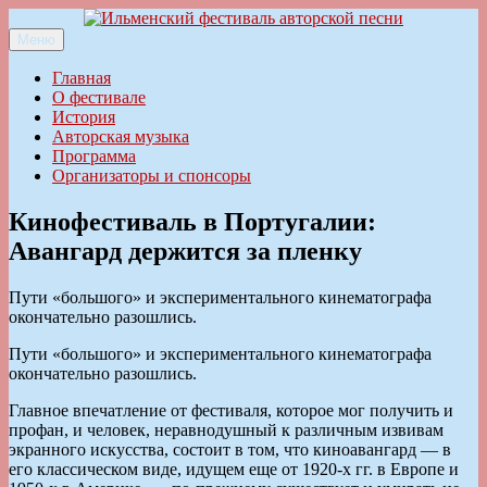
Перейти
к
Меню
Ильменский фестиваль авторской песни
содержимому
Главная
О фестивале
История
Авторская музыка
Программа
Организаторы и спонсоры
Кинофестиваль в Португалии:
Авангард держится за пленку
Пути «большого» и экспериментального кинематографа
окончательно разошлись.
Пути «большого» и экспериментального кинематографа
окончательно разошлись.
Главное впечатление от фестиваля, которое мог получить и
профан, и человек, неравнодушный к различным извивам
экранного искусства, состоит в том, что киноавангард — в
его классическом виде, идущем еще от 1920-х гг. в Европе и