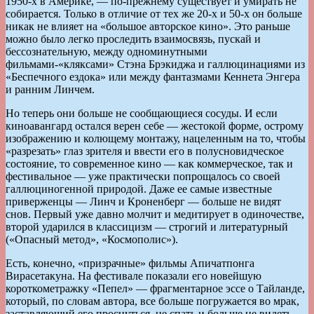
1950-х в Америке, — по-прежнему существует и умирать не
собирается. Только в отличие от тех же 20-х и 50-х он больше
никак не влияет на «большое авторское кино». Это раньше
можно было легко проследить взаимосвязь, пускай и
бессознательную, между одноминутными
фильмами-«кляксами» Стэна Брэкиджа и галлюцинациями из
«Беспечного ездока» или между фантазмами Кеннета Энгера
и ранним Линчем.
Но теперь они больше не сообщающиеся сосуды. И если
киноавангард остался верен себе — жестокой форме, острому
изображению и колющему монтажу, нацеленным на то, чтобы
«разрезать» глаз зрителя и ввести его в полусновидческое
состояние, то современное кино — как коммерческое, так и
фестивальное — уже практически попрощалось со своей
галлюциногенной природой. Даже ее самые известные
приверженцы — Линч и Кроненберг — больше не видят
снов. Первый уже давно молчит и медитирует в одиночестве,
второй ударился в классицизм — строгий и литературный
(«Опасный метод», «Космополис»).
Есть, конечно, «призрачные» фильмы Апичатпонга
Вирасетакуна. На фестивале показали его новейшую
короткометражку «Пепел» — фрагментарное эссе о Тайланде,
который, по словам автора, все больше погружается во мрак,
заставляющий его проснуться, не спать и больше не видеть