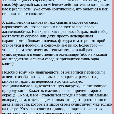
снов. Эфемерный как сон «Пепел» действительно возвращает
нас к реальности, уже столь критической, что забыться в ней
становится все сложнее.
А классический киноавангард сравним скорее со сном
наркотическим, позволяющим полностью пренебречь
жизнеподобием. На экране, как правило, абстрактный набор
абстрактных образов или даже просто испещренная
царапинами и бликами пленка, фактура и материя которой
становятся и формой, и содержанием кино. Более того —
уникальным эстетическим феноменом, каждый раз
существующим в единственном экземпляре (ибо на каждый
авангардистский фильм сегодня приходится лишь одна
копия).
Подобно тому, как авангардисты от живописи переносили
акцент с изображения на сам холст, краски, раму и т.д.,
киноавангардисты переносят всю смысловую,
эмоциональную и художественную нагрузку на пленочную
природу кино. Кажется, именно пленка, причем старого
образца (16 мм, 8 мм), становится сегодня принципиальным
водоразделом, отделяющим киноавангард от просто кино и
даже видеоарта, которые в массе своей существуют уже только
на цифре. Хотя еще совсем недавно, на заре ее появления,
возможности цифры исследовались как раз в