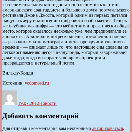
экспериментальном кино: достаточно вспомнить картины
американского авангардиста и большого друга португальского
фестиваля Джона Джоста, который одним из первых пытался
нащупать ауру и киногению цифрового изображения. Теперь
же неубиваемая цифра — это мейнстрим и практически общее
место, которое оказалось несколько уже, чем предполагали ее
апологеты. А возврат к потрескавшейся, изношенной пленке
— развалинам кинематографа и метафоре «руинированного
времени» — означает лишь то, что настоящие сны сделаны из
легковоспламеняющегося целлулоида, который завораживает
даже тогда, когда возгорается во время проекции и
превращается в натуральный пепел.
Вила-ду-Конди
Источник:
vedomosti.ru
Автор
Опубликовано
Рубрики
19.07.2012
Новости
Добавить комментарий
Для отправки комментария вам необходимо
авторизоваться
.