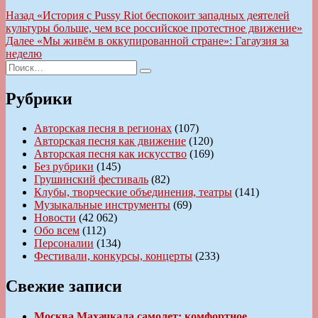
Навигация
Предыдущая
Назад
«История с Pussy Riot беспокоит западных деятелей
запись:
культуры больше, чем все российское протестное движение»
по
Следующая
Далее
«Мы живём в оккупированной стране»: Гагаузия за
записям
запись:
неделю
Искать:
Поиск
Рубрики
Авторская песня в регионах
(107)
Авторская песня как движение
(120)
Авторская песня как искусство
(169)
Без рубрики
(145)
Грушинский фестиваль
(82)
Клубы, творческие объединения, театры
(141)
Музыкальные инструменты
(69)
Новости
(42 062)
Обо всем
(112)
Персоналии
(134)
Фестивали, конкурсы, концерты
(233)
Свежие записи
Москва Махачкала самолет: комфортное