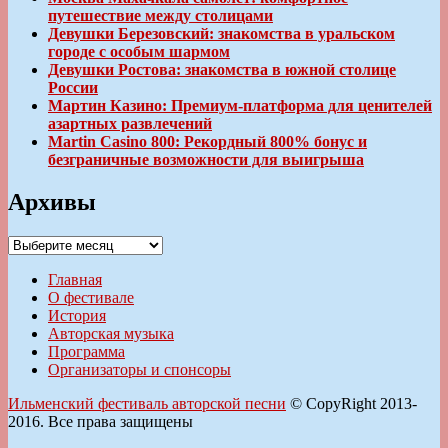
путешествие между столицами
Девушки Березовский: знакомства в уральском
городе с особым шармом
Девушки Ростова: знакомства в южной столице
России
Мартин Казино: Премиум-платформа для ценителей
азартных развлечений
Martin Casino 800: Рекордный 800% бонус и
безграничные возможности для выигрыша
Архивы
Архивы
Главная
О фестивале
История
Авторская музыка
Программа
Организаторы и спонсоры
Ильменский фестиваль авторской песни
© CopyRight 2013-
2016. Все права защищены