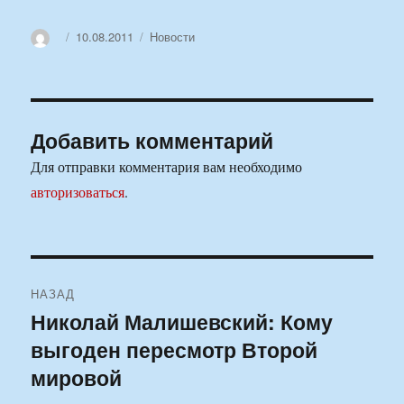
Автор
Опубликовано
Рубрики
10.08.2011
Новости
Добавить комментарий
Для отправки комментария вам необходимо
авторизоваться
.
Навигация
НАЗАД
по
Николай Малишевский: Кому
Предыдущая
выгоден пересмотр Второй
запись:
записям
мировой