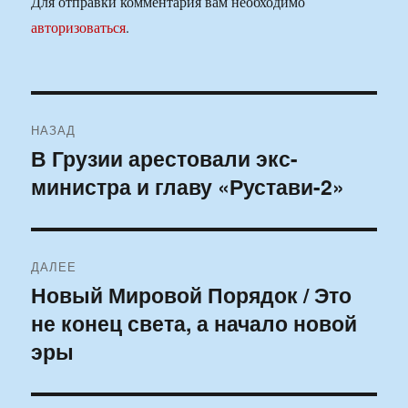
Для отправки комментария вам необходимо
авторизоваться
.
Навигация
НАЗАД
по
В Грузии арестовали экс-
Предыдущая
министра и главу «Рустави-2»
запись:
записям
ДАЛЕЕ
Новый Мировой Порядок / Это
Следующая
не конец света, а начало новой
запись:
эры