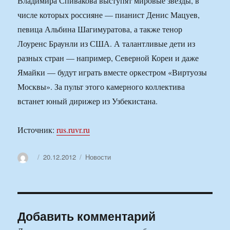
Владимира Спивакова выступят мировые звезды, в
числе которых россияне — пианист Денис Мацуев,
певица Альбина Шагимуратова, а также тенор
Лоуренс Браунли из США. А талантливые дети из
разных стран — например, Северной Кореи и даже
Ямайки — будут играть вместе оркестром «Виртуозы
Москвы». За пульт этого камерного коллектива
встанет юный дирижер из Узбекистана.
Источник:
rus.ruvr.ru
Автор
Опубликовано
Рубрики
20.12.2012
Новости
Добавить комментарий