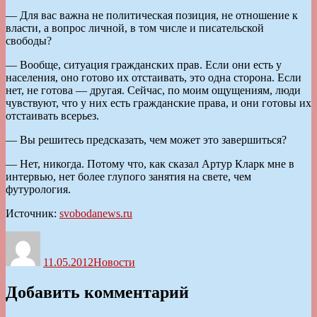
— Для вас важна не политическая позиция, не отношение к
власти, а вопрос личной, в том числе и писательской
свободы?
— Вообще, ситуация гражданских прав. Если они есть у
населения, оно готово их отстаивать, это одна сторона. Если
нет, не готова — другая. Сейчас, по моим ощущениям, люди
чувствуют, что у них есть гражданские права, и они готовы их
отстаивать всерьез.
— Вы решитесь предсказать, чем может это завершиться?
— Нет, никогда. Потому что, как сказал Артур Кларк мне в
интервью, нет более глупого занятия на свете, чем
футурология.
Источник:
svobodanews.ru
Автор
Опубликовано
Рубрики
11.05.2012
Новости
Добавить комментарий