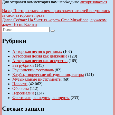
Для отправки комментария вам необходимо
авторизоваться
.
Навигация
Предыдущая
Назад
Полторы тысячи немецких знаменитостей вступились
запись:
за свои авторские права
по
Следующая
Далее
Собчак: На Чистых «орет» Стас Михайлов, с ужасом
записям
запись:
ждем Песнь Ваенги
Искать:
Поиск
Рубрики
Авторская песня в регионах
(107)
Авторская песня как движение
(120)
Авторская песня как искусство
(169)
Без рубрики
(145)
Грушинский фестиваль
(82)
Клубы, творческие объединения, театры
(141)
Музыкальные инструменты
(69)
Новости
(42 062)
Обо всем
(112)
Персоналии
(134)
Фестивали, конкурсы, концерты
(233)
Свежие записи