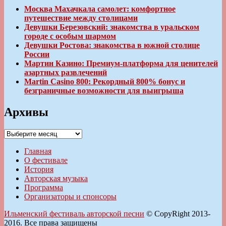
Москва Махачкала самолет: комфортное
путешествие между столицами
Девушки Березовский: знакомства в уральском
городе с особым шармом
Девушки Ростова: знакомства в южной столице
России
Мартин Казино: Премиум-платформа для ценителей
азартных развлечений
Martin Casino 800: Рекордный 800% бонус и
безграничные возможности для выигрыша
Архивы
Архивы
Главная
О фестивале
История
Авторская музыка
Программа
Организаторы и спонсоры
Ильменский фестиваль авторской песни
© CopyRight 2013-
2016. Все права защищены