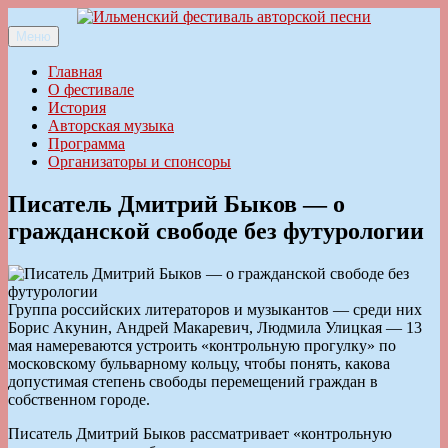
Перейти
к
Меню
Ильменский фестиваль авторской песни
содержимому
Главная
О фестивале
История
Авторская музыка
Программа
Организаторы и спонсоры
Писатель Дмитрий Быков — о
гражданской свободе без футурологии
Группа российских литераторов и музыкантов — среди них
Борис Акунин, Андрей Макаревич, Людмила Улицкая — 13
мая намереваются устроить «контрольную прогулку» по
московскому бульварному кольцу, чтобы понять, какова
допустимая степень свободы перемещений граждан в
собственном городе.
Писатель Дмитрий Быков рассматривает «контрольную