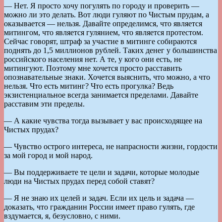
— Нет. Я просто хочу погулять по городу и проверить —
можно ли это делать. Вот люди гуляют по Чистым прудам, а
оказывается — нельзя. Давайте определимся, что является
митингом, что является гулянием, что является протестом.
Сейчас говорят, штраф за участие в митинге собираются
поднять до 1,5 миллионов рублей. Таких денег у большинства
российского населения нет. А те, у кого они есть, не
митингуют. Поэтому мне хочется просто расставить
опознавательные знаки. Хочется выяснить, что можно, а что
нельзя. Что есть митинг? Что есть прогулка? Ведь
экзистенциальное всегда занимается пределами. Давайте
расставим эти пределы.
— А какие чувства тогда вызывает у вас происходящее на
Чистых прудах?
— Чувство острого интереса, не напрасности жизни, гордости
за мой город и мой народ.
— Вы поддерживаете те цели и задачи, которые молодые
люди на Чистых прудах перед собой ставят?
— Я не знаю их целей и задач. Если их цель и задача —
доказать, что гражданин России имеет право гулять, где
вздумается, я, безусловно, с ними.